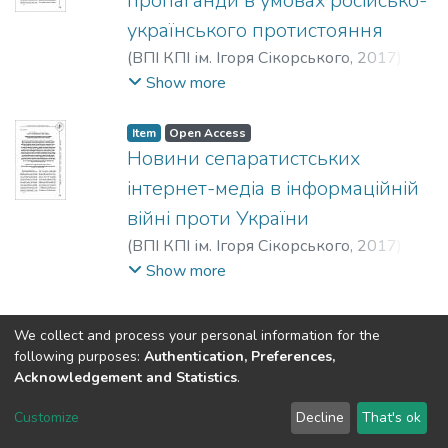
пропаганди в умовах російсько-
українського протистояння
(
ВПІ КПІ ім. Ігоря Сікорського
,
2017
)
Фіялка, Світлана Борисівна
;
Fiialka,
Show more
Svitlana Borysivna
;
Фиялка, Светлана
Борисовна
Item
Open Access
Новини сепаратистських
інтернет-медіа в інформаційній
війні проти України
(
ВПІ КПІ ім. Ігоря Сікорського
,
2017
)
Фіялка, Світлана Борисівна
;
Fiialka,
Show more
Svitlana Borysivna
;
Фиялка, Светлана
Борисовна
We collect and process your personal information for the
following purposes:
Authentication, Preferences,
Acknowledgement and Statistics
.
DSpace software
copyright © 2002-2026
LYRASIS
Customize
Decline
That's ok
Cookie settings
Send Feedback