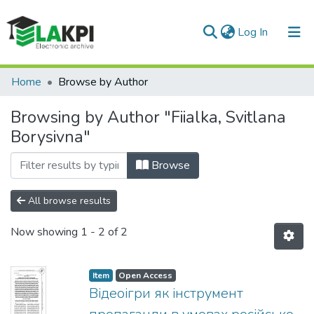
(current)
Log In
Communities & Collections
Home
Browse by Author
All of DSpace
Browsing by Author "Fiialka, Svitlana
Borysivna"
Browse
All browse results
Now showing
1 - 2 of 2
Item
Open Access
Відеоігри як інструмент