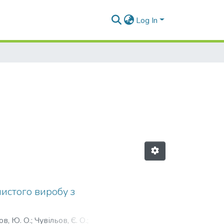
Log In
истого виробу з
ов, Ю. О.
;
Чувільов, Є. О.
;