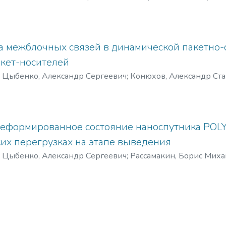
o, A.
;
Chuvilov, Ju.
;
Chuvilov, Je.
а межблочных связей в динамической пакетно
кет-носителей
)
Цыбенко, Александр Сергеевич
;
Конюхов, Александр Ст
ko, A.
;
Konyuhov, A.
;
Kryshchuk, N.
еформированное состояние наноспутника POLY
ких перегрузках на этапе выведения
)
Цыбенко, Александр Сергеевич
;
Рассамакин, Борис Мих
nko, A.
;
Rassamakin, B.
;
Rybalka, A.