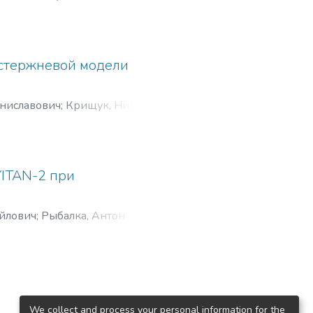
-стержневой модели
аниславович
;
Крищук, Николай
ITAN-2 при
айлович
;
Рыбалка, Антон
We collect and process your personal information for the