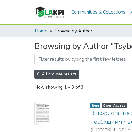
Communities & Collections
Home
Browse by Author
Browsing by Author "Tsyb
All browse results
Now showing
1 - 3 of 3
Item
Open Access
Використання 
необхідними в
(
НТУУ "КПІ"
,
2015