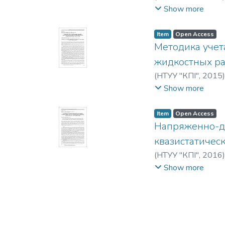
Kaljuzny, V.
;
Tsybenk
Show more
Item
Open Access
Методика учет
жидкостных ра
(
НТУУ "КПІ"
,
2015
Георгиевич
;
Tsyben
Show more
Item
Open Access
Напряженно-д
квазистатичес
(
НТУУ "КПІ"
,
2016
Алексеевич
;
Tsybe
Show more