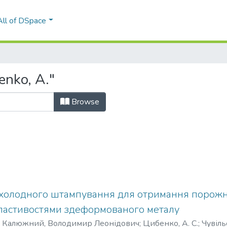
All of DSpace
enko, A."
Browse
холодного штампування для отримання порожн
ластивостями здеформованого металу
)
Калюжний, Володимир Леонідович
;
Цибенко, А. С.
;
Чувіль