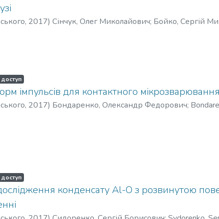
узі
рського
,
2017
)
Сінчук, Олег Миколайович
;
Бойко, Сергій М
huk, Oleh Mykolaiovych
;
Boiko, Serhii Mykolaiovych
;
Minakov, Ilia
о, Сергей Николаевич
;
Минаков, Илья Анатольевич
 доступ
орм імпульсів для контактного мікрозварюванн
рського
,
2017
)
Бондаренко, Олександр Федорович
;
Bondare
аренко Александр
 доступ
дослідження конденсату Al-O з розвинутою пов
енні
рського
,
2017
)
Сидоренко, Сергій Борисович
;
Sydorenko, Ser