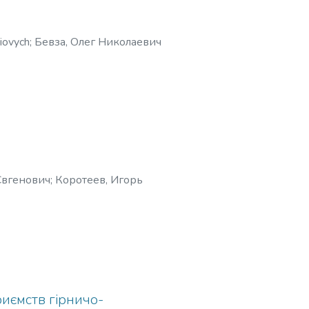
iovych
;
Бевза, Олег Николаевич
 Євгенович
;
Коротеев, Игорь
риємств гірничо-