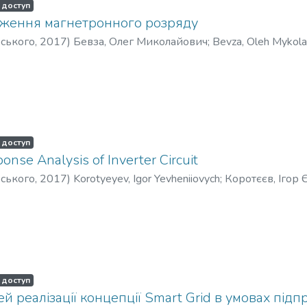
 доступ
дження магнетронного розряду
рського
,
2017
)
Бевза, Олег Миколайович
;
Bevza, Oleh Mykola
 доступ
nse Analysis of Inverter Circuit
рського
,
2017
)
Korotyeyev, Igor Yevheniiovych
;
Коротєєв, Ігор
 доступ
й реалізації концепції Smart Grid в умовах підп