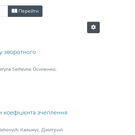
, Т. 22, № 3(98) за Дата публікаці
Перейти
ду зворотного
ryna Serhiivna
;
Осипенко,
и коефіцієнта зчеплення
lehovych
;
Кальмус, Дмитрий