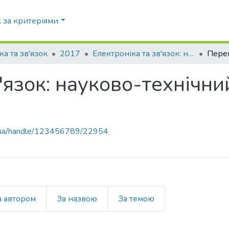
 за критеріями
ка та зв'язок
2017
Електроніка та зв'язок: науково-технічний журнал, Т. 22, № 3(98)
Перег
'язок: науково-технічний
pi.ua/handle/123456789/22954
а автором
За назвою
За темою