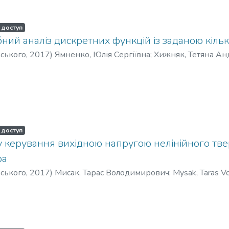
 доступ
ий аналіз дискретних функцій із заданою кільк
рського
,
2017
)
Ямненко, Юлія Сергіївна
;
Хижняк, Тетяна Ан
вченко, Віталій Вікторович
;
Yamnenko, Yuliia Serhiivna
;
Khyzhni
na Oleksandrivna
;
Levchenko, Vitaliy Viktorovych
;
Ямненко, Юли
енко, Татьяна Александровна
;
Левченко, Виталий Виктор
 доступ
у керування вихідною напругою нелінійного тве
ра
рського
,
2017
)
Мисак, Тарас Володимирович
;
Mysak, Taras V