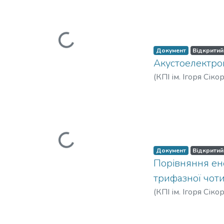
Олегович
Вантажиться...
Документ
Відкритий
Акустоелектро
(
КПІ ім. Ігоря Сіко
Леонід Дмитрови
Pysarenko, Leonid 
Вантажиться...
Федорович
;
Писар
Документ
Відкритий
Порівняння ен
трифазної чот
(
КПІ ім. Ігоря Сіко
Mykhailo Yukhymov