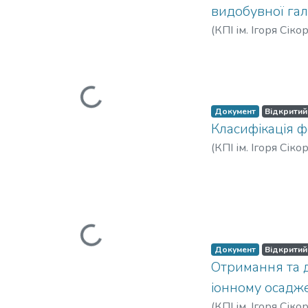
видобувної гал
(
КПІ ім. Ігоря Сіко
Анатолійович
;
Sinc
Вантажиться...
Николаевич
;
Бойк
Документ
Відкритий
Класифікація ф
(
КПІ ім. Ігоря Сіко
Федорович, Бонд
Вантажиться...
Документ
Відкритий
Отримання та 
іонному осадж
(
КПІ ім. Ігоря Сіко