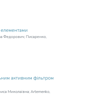
и елементами
ла Федорович
;
Писаренко,
nir, Mykolai Fedorovych
;
лерьевич
;
Жовнир, Николай
ьним активним фільтром
риса Миколаївна
;
Artemenko,
ч
;
Батрак, Лариса Николаевна