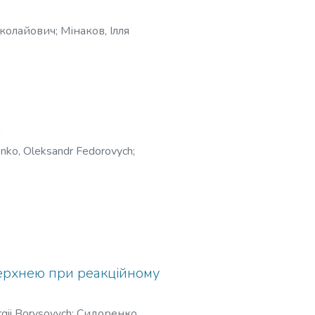
иколайович
;
Мінаков, Ілля
 Anatoliiovych
;
Синчук, Олег
я
nko, Oleksandr Fedorovych
;
ерхнею при реакційному
gii Borysovych
;
Сидоренко,