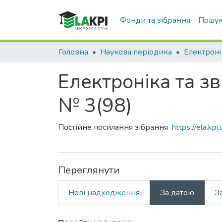
Фонди та зібрання
Пошук
Головна
Наукова періодика
Електроні
Електроніка та зв
№ 3(98)
Постійне посилання зібрання
https://ela.k
Переглянути
Нові надходження
За датою
З