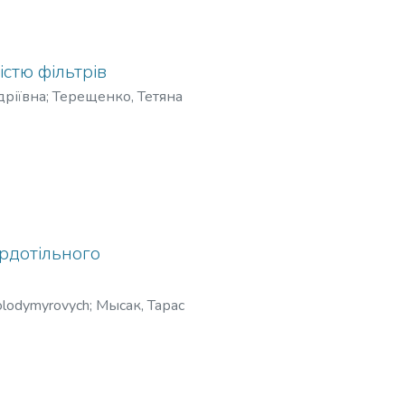
істю фільтрів
дріївна
;
Терещенко, Тетяна
ak, Tetiana Andriivna
;
я Сергеевна
;
Хижняк, Татьяна
ович
рдотільного
olodymyrovych
;
Мысак, Тарас