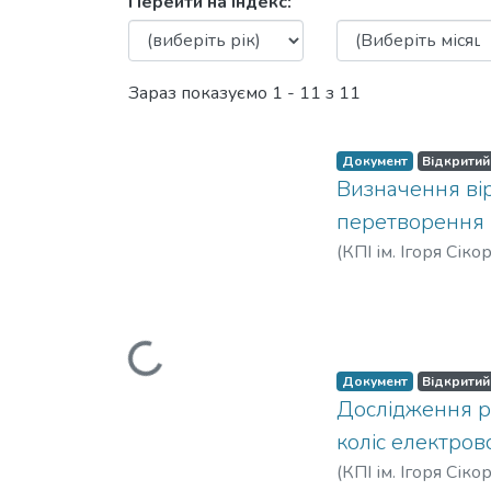
Перегляд Електроніка та 
Перейти на індекс:
Зараз показуємо
1 - 11 з 11
Документ
Відкритий
Визначення вір
перетворення
(
КПІ ім. Ігоря Сіко
Екатерина Сергее
Вантажиться...
Документ
Відкритий
Дослідження р
коліс електров
(
КПІ ім. Ігоря Сіко