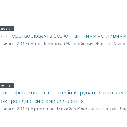
 доступ
нні перетворювачі з безконтактними чутливим
рського
,
2017
)
Бітов, Мирослав Валерійович
;
Жовнір, Мико
ч
;
Плешка, Тетяна Євгенівна
;
Bitov, Myroslav Valeriievych
;
Zhov
Dmytrovych
;
Pleshka, Tatyana Ievgenevna
;
Битов, Мирослав Ва
енко, Леонид Дмитриевич
;
Плешка, Татьяна Евгеньевна
 доступ
ергоефективності стратегій керування паралел
ирипровідної системи живлення
рського
,
2017
)
Артеменко, Михайло Юхимович
;
Батрак, Ла
ych
;
Batrak, Larysa Mykolaivna
;
Артеменко, Михаил Ефимови