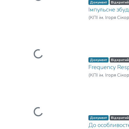
Документ
Відкритий
Імпульсне збу
(
КПІ ім. Ігоря Сіко
Вантажиться...
Документ
Відкритий
Frequency Respo
(
КПІ ім. Ігоря Сіко
Евгеньевич
Вантажиться...
Документ
Відкритий
До особливосте