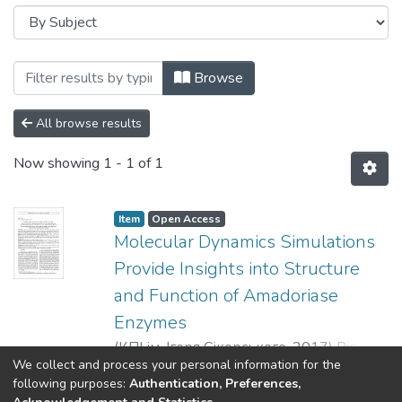
Browsing Наукові вісті НТУУ «КПІ»: мі
Browse
All browse results
Now showing
1 - 1 of 1
Item
Open Access
Molecular Dynamics Simulations
Provide Insights into Structure
and Function of Amadoriase
Enzymes
(
КПІ ім. Ігоря Сікорського
,
2017
)
Rigoldi,
We collect and process your personal information for the
Federica
;
Spero, Ludovica
;
Vedove, Andrea
Show more
following purposes:
Authentication, Preferences,
Dalle
;
Redaelli, Alberto
;
Parisini, Emilio
;