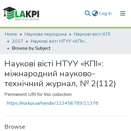
(current)
Log In
Communities & Collections
Home
Наукова періодика
Наукові вісті КПІ
2017
Наукові вісті НТУУ «КПІ»: міжнародний науково-технічний журнал, № 2(112)
All of DSpace
Browse by Subject
Наукові вісті НТУУ «КПІ»:
міжнародний науково-
технічний журнал, № 2(112)
Permanent URI for this collection
https://ela.kpi.ua/handle/123456789/21378
Browse