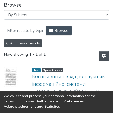
Browse
Browsing Вісник НТУУ «КПІ». Філософія.
Browse
All browse results
Now showing
1 - 1 of 1
Item
Open Access
Когнітивний підхід до науки як
інформаційної системи
(
Політехніка
,
2008
)
Рубанець, О. М.
;
We collect and process your personal information for the
Rubanets, А.
;
Рубанець, А. М.
Show more
following purposes:
Authentication, Preferences,
Acknowledgement and Statistics
.