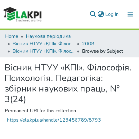
(current)
Log In
Communities & Collections
Home
Наукова періодика
Вісник НТУУ «КПІ». Філософія. Психологія. Педагогіка
2008
All of DSpace
Вісник НТУУ «КПІ». Філософія. Психологія. Педагогіка: збірник наукових праць, № 3(24)
Browse by Subject
Вісник НТУУ «КПІ». Філософія.
Психологія. Педагогіка:
збірник наукових праць, №
3(24)
Permanent URI for this collection
https://ela.kpi.ua/handle/123456789/8793