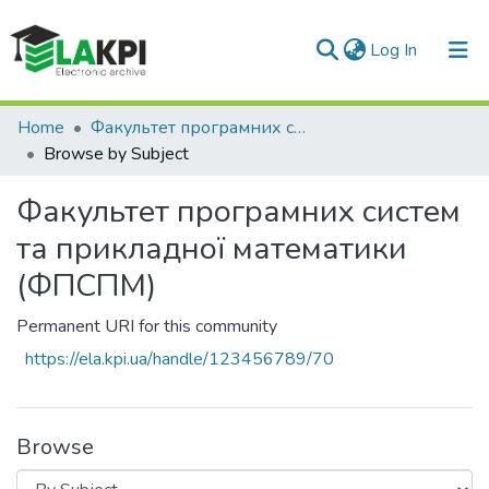
(current)
Log In
Communities & Collections
Home
Факультет програмних систем та прикладної математики (ФПСПМ)
Browse by Subject
All of DSpace
Факультет програмних систем
та прикладної математики
(ФПСПМ)
Permanent URI for this community
https://ela.kpi.ua/handle/123456789/70
Browse