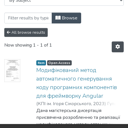
Browsing Факультет програмних систе
Browse
All browse results
Now showing
1 - 1 of 1
Item
Open Access
Модифікований метод
автоматичного генерування
коду програмних компонентів
для фреймворку Angular
(
КПІ ім. Ігоря Сікорського
,
2023
)
Гулько,
Данило Тарасович
Дана магістерська дисертація
;
Заболотня, Тетяна
Миколаївна
присвячена розробленню та реалізації
модифікованого методу автоматичного