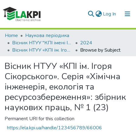
(current)
Log In
Communities & Collections
Home
Наукова періодика
Вісник НТУУ "КПІ імені Ігоря Сікорського". Серія: Хімічна інженерія, екологія та ресурсозбереження
2024
All of DSpace
Вісник НТУУ «КПІ ім. Ігоря Сікорського». Серія «Хімічна інженерія, екологія та ресурсозбереження»: збірник наукових праць, № 1 (23)
Browse by Subject
Вісник НТУУ «КПІ ім. Ігоря
Сікорського». Серія «Хімічна
інженерія, екологія та
ресурсозбереження»: збірник
наукових праць, № 1 (23)
Permanent URI for this collection
https://ela.kpi.ua/handle/123456789/66006