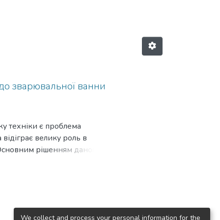
 до зварювальної ванни
ку техніки є проблема
 відіграє велику роль в
 Основним рішенням даної
 в різноманітних умовах
влення спеціально
остей, що покращать їх
талу рекомендовано
We collect and process your personal information for the