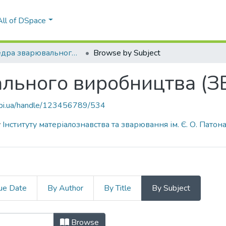
All of DSpace
Кафедра зварювального виробництва (ЗВ ЗФ)
Browse by Subject
льного виробництва (З
.kpi.ua/handle/123456789/534
у
Інституту матеріалознавства та зварювання ім. Є. О. Патон
ue Date
By Author
By Title
By Subject
ального виробництва (ЗВ ЗФ) by S
Browse