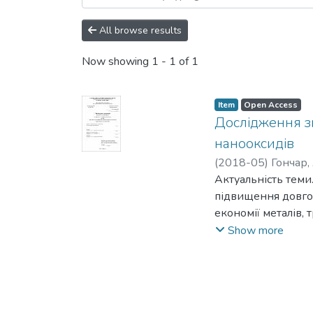
All browse results
Now showing
1 - 1 of 1
Item
Open Access
Дослідження зн
нанооксидів
(
2018-05
)
Гончар
Актуальність теми
підвищення довгові
економії металів,
проблеми є підвищ
Show more
експлуатації.
Основним способо
розроблених матер
протидію різного 