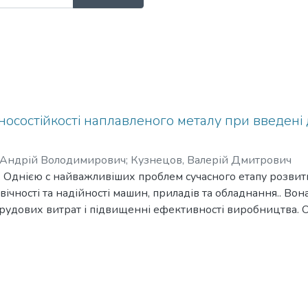
осостійкості наплавленого металу при введені
, Андрій Володимирович
;
Кузнецов, Валерій Дмитрович
. Однією с найважливіших проблем сучасного етапу розвит
чності та надійності машин, приладів та обладнання.. Вона
 трудових витрат і підвищенні ефективності виробництва.
ення зносостійкості деталей та конструкцій, що працюють
м підвищення довговічності машин та обладнання є напла
іалів за для надання поверхні виробу необхідних властив
роду зношенням. Наприклад, для умов тертя металу по ме