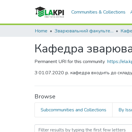
Communities & Collections
Home
Зварювальний факультет (ЗФ)
Кафедра зварюва
Permanent URI for this community
https://ela
З 01.07.2020 р. кафедра входить до склад
Browse
Subcommunities and Collections
By Iss
Browsing Кафедра зварюв