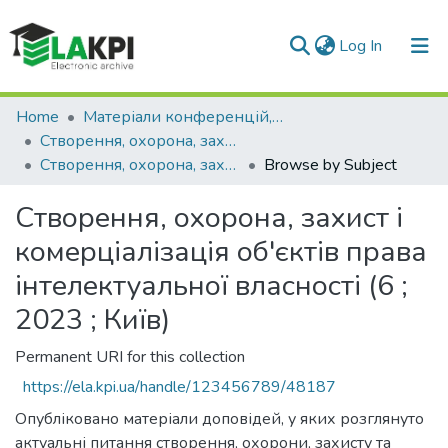
(current)
Log In
Communities & Collections
Home
Матеріали конференцій, семінарів і т.п.
Створення, охорона, захист і комерціалізація об'єктів права інтелектуальної власності
All of DSpace
Створення, охорона, захист і комерціалізація об'єктів права інтелектуальної власності (6 ; 2023 ; Київ)
Browse by Subject
Створення, охорона, захист і
комерціалізація об'єктів права
інтелектуальної власності (6 ;
2023 ; Київ)
Permanent URI for this collection
https://ela.kpi.ua/handle/123456789/48187
Опубліковано матеріали доповідей, у яких розглянуто
актуальні питання створення, охорони, захисту та