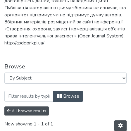
достовірність даних, точність наведених цитат.
Публікація матеріалів в цьому збірнику не означає, що
оргкомітет підтримує чи не підтримує думку авторів.
Збірник матеріалів розміщений за сайті конференції
«Створення, охорона, захист і комерціалізація об’єктів
права інтелектуальної власності» (Open Journal System):
http://cpdcipr.kpi.ua/
Browse
Browsing Створення, охорона, захист і к
Browse
All browse results
Now showing
1 - 1 of 1