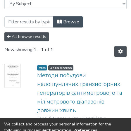
Browsing Дисертації (РТПС) by Subject
Browse
All browse results
Now showing
1 - 1 of 1
Item
Open Access
Методи побудови
малошумлячих транзисторних
генераторів сантиметрового та
міліметрового діапазонів
довжин хвиль
(
2017
)
Цвелих, Іван Сергійович
;
We collect and process your personal information for the
Коцержинський, Борис Олексійович
;
Show more
following purposes:
Authentication, Preferences,