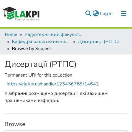
(current)
Log In
Communities & Collections
Home
Радіотехнічний факультет (РТФ)
Кафедра радіотехнічних пристроїв та систем (РТПС)
Дисертації (РТПС)
All of DSpace
Browse by Subject
Дисертації (РТПС)
Permanent URI for this collection
https://ela.kpi.ua/handle/123456789/14642
У зібранні розміщено дисертації, які захищені
працівниками кафедри.
Browse