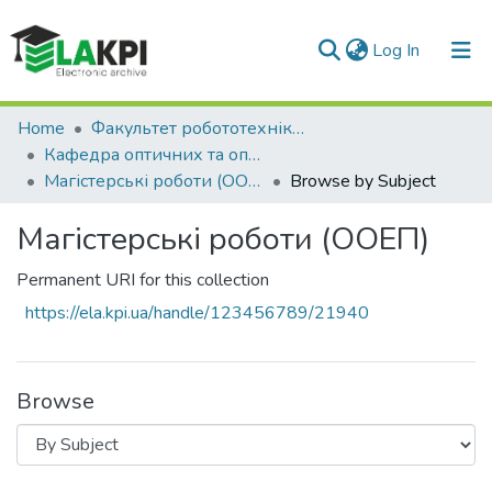
(current)
Log In
Communities & Collections
Home
Факультет робототехніки та приладобудування (ФРП)
Кафедра оптичних та оптико-електронних приладів (ООЕП)
All of DSpace
Магістерські роботи (ООЕП)
Browse by Subject
Магістерські роботи (ООЕП)
Permanent URI for this collection
https://ela.kpi.ua/handle/123456789/21940
Browse