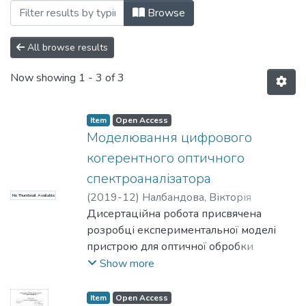
Browsing Магістерські роботи (ООЕП) b
Browse
All browse results
Now showing
1 - 3 of 3
Item
Open Access
Моделювання цифрового
когерентного оптичного
спектроаналізатора
(
2019-12
)
Налбандова, Вікторія
No Thumbnail Available
Павлівна
Дисертаційна робота присвячена
;
Колобродов, Валентин
Георгійович
розробці експериментальної моделі
пристрою для оптичної обробки
інформації.
Show more
Реалізація нового методу обробки
інформації на сьогодні вважається
Item
Open Access