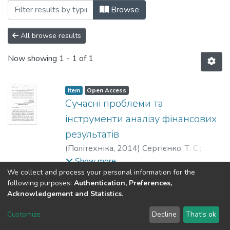
Browsing 2014 by Subject "assessment"
Browse
All browse results
Now showing
1 - 1 of 1
Item
Open Access
Сучаcнi проблеми та
iнcтрументи аналiзу фiнанcових
результатiв
(
Політехніка
,
2014
)
Сергієнко, Т. С.
;
Тюленєва, Ю. В.
Show more
We collect and process your personal information for the
following purposes:
Authentication, Preferences,
Acknowledgement and Statistics
.
DSpace software
copyright © 2002-2026
LYRASIS
Customize
Decline
That's ok
Cookie settings
Send Feedback