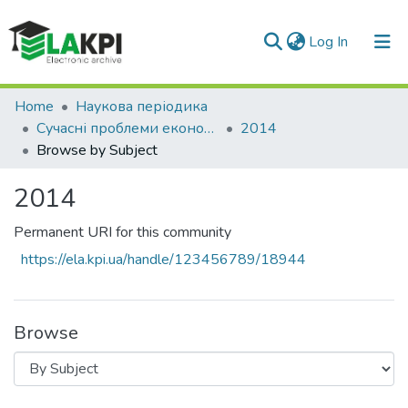
(current)
Log In
Communities & Collections
Home
Наукова періодика
Сучасні проблеми економіки і підприємництво
2014
All of DSpace
Browse by Subject
2014
Permanent URI for this community
https://ela.kpi.ua/handle/123456789/18944
Browse