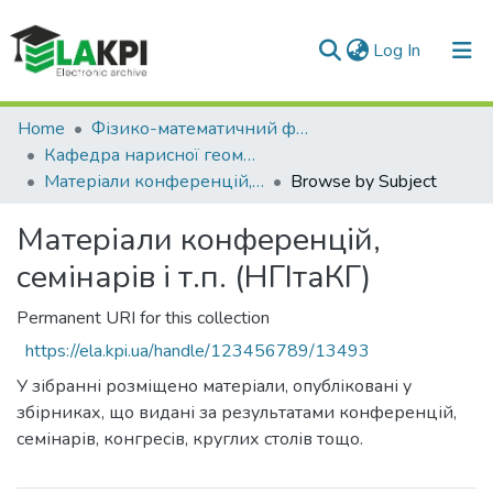
(current)
Log In
Communities & Collections
Home
Фізико-математичний факультет (ФМФ)
Кафедра нарисної геометрії, інженерної та комп'ютерної графіки (НГІтаКГ)
All of DSpace
Матеріали конференцій, семінарів і т.п. (НГІтаКГ)
Browse by Subject
Матеріали конференцій,
семінарів і т.п. (НГІтаКГ)
Permanent URI for this collection
https://ela.kpi.ua/handle/123456789/13493
У зібранні розміщено матеріали, опубліковані у
збірниках, що видані за результатами конференцій,
семінарів, конгресів, круглих столів тощо.