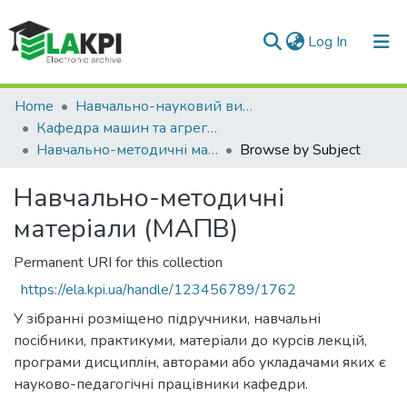
(current)
Log In
Communities & Collections
Home
Навчально-науковий видавничо-полiграфiчний інститут (НН ВПІ)
Кафедра машин та агрегатів поліграфічного виробництва (МАПВ)
All of DSpace
Навчально-методичні матеріали (МАПВ)
Browse by Subject
Навчально-методичні
матеріали (МАПВ)
Permanent URI for this collection
https://ela.kpi.ua/handle/123456789/1762
У зібранні розміщено підручники, навчальні
посібники, практикуми, матеріали до курсів лекцій,
програми дисциплін, авторами або укладачами яких є
науково-педагогічні працівники кафедри.