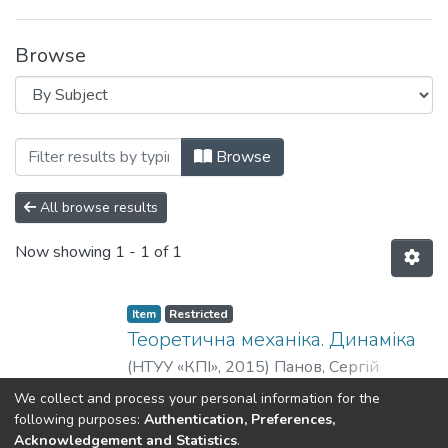
Browse
Browsing Навчально-методичні матері
Browse
All browse results
Now showing
1 - 1 of 1
Item
Restricted
Теоретична механіка. Динаміка
(
НТУУ «КПІ»
,
2015
)
Панов, Сергій
Львович
Show more
We collect and process your personal information for the
following purposes:
Authentication, Preferences,
No Thumbnail Available
Acknowledgement and Statistics
.