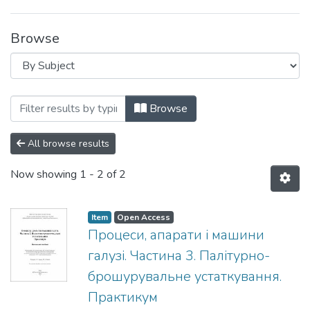
Browse
Browsing Навчально-методичні матеріа
Browse
All browse results
Now showing
1 - 2 of 2
Item
Open Access
Процеси, апарати і машини
галузі. Частина 3. Палітурно-
брошурувальне устаткування.
Практикум