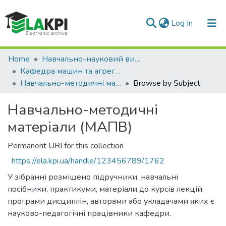
(current)
Log In
Communities & Collections
Home
Навчально-науковий видавничо-полiграфiчний інститут (НН ВПІ)
Кафедра машин та агрегатів поліграфічного виробництва (МАПВ)
All of DSpace
Навчально-методичні матеріали (МАПВ)
Browse by Subject
Навчально-методичні
матеріали (МАПВ)
Permanent URI for this collection
https://ela.kpi.ua/handle/123456789/1762
У зібранні розміщено підручники, навчальні
посібники, практикуми, матеріали до курсів лекцій,
програми дисциплін, авторами або укладачами яких є
науково-педагогічні працівники кафедри.