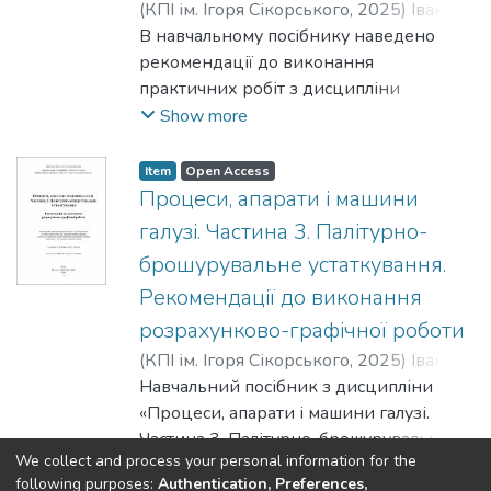
(
КПІ ім. Ігоря Сікорського
,
2025
)
Іванко,
Андрій Іванович
В навчальному посібнику наведено
;
Зенкін, Микола
Анатолійович
рекомендації до виконання
практичних робіт з дисципліни
«Процеси, апарати і машини галузі.
Show more
Частина 3. Палітурно-брошурувальне
устаткування». Сукупність завдань, які
Item
Open Access
пропонуються до виконання,
Процеси, апарати і машини
сприятимуть конкретизації та
галузі. Частина 3. Палітурно-
поглибленню набутих знань, умінь і
брошурувальне устаткування.
навичок щодо розрахунку та
Рекомендації до виконання
проєктування післядрукарського
обладнання. Завдання ґрунтуються на
розрахунково-графічної роботи
застосуванні знань та навичок,
(
КПІ ім. Ігоря Сікорського
,
2025
)
Іванко,
отриманих під час вивчення
Андрій Іванович
Навчальний посібник з дисципліни
;
Зенкін, Микола
теоретичного матеріалу. Наявні роботи
Анатолійович
«Процеси, апарати і машини галузі.
з послідовними рекомендаціями
Частина 3. Палітурно-брошурувальне
виконання кожної відповідають
We collect and process your personal information for the
устаткування» охоплює вимоги,
Show more
силабусу дисципліни.
following purposes:
Authentication, Preferences,