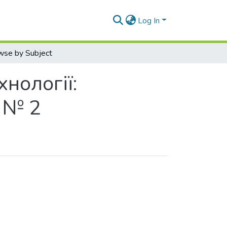
Log In
wse by Subject
нології:
 № 2