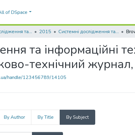
All of DSpace
Системні дослідження та інформаційні технології
2015
Системні дослідження та інформаційні технології: міжнародний науково-технічний журнал, № 2
Bro
ння та інформаційні тех
ково-технічний журнал,
kpi.ua/handle/123456789/14105
By Author
By Title
By Subject