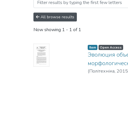
Browsing Системні дослід
All browse results
Now showing
1 - 1 of 1
Item
Open Access
Эволюция объе
морфологическ
(
Політехніка
,
2015