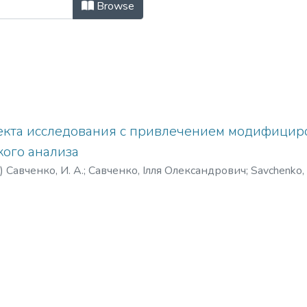
ження та інформаційні технології
Browse
кта исследования с привлечением модифицир
ого анализа
)
Савченко, И. А.
;
Савченко, Ілля Олександрович
;
Savchenko, I