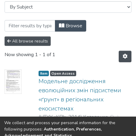
Browsing Матеріали конференцій, семіна
Browse
All browse results
Now showing
1 - 1 of 1
Item
Open Access
Модельне дослідження
еволюційних змін підсистеми
«ґрунт» в регіональних
екосистемах
(
НТУУ «КПІ»
,
2014
)
Котовенко, О. А.
;
We collect and process your personal information for the
Мірошниченко, О. Ю.
;
Березницька, Ю.
Show more
following purposes:
Authentication, Preferences,
О.
;
Kotovenko, O.
;
Miroshnychenko, O.
;
Acknowledgement and Statistics
.