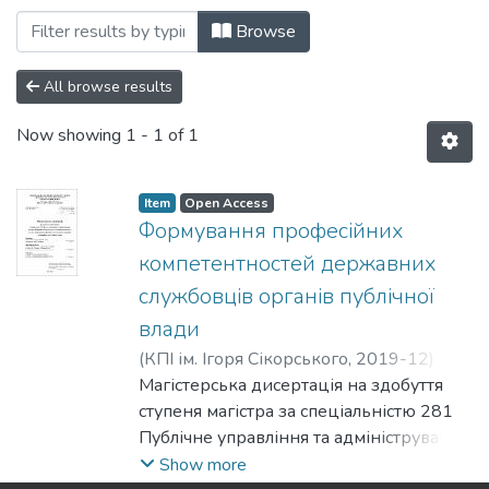
Browsing Кафедра теорії та практики у
Browse
All browse results
Now showing
1 - 1 of 1
Item
Open Access
Формування професійних
компетентностей державних
службовців органів публічної
влади
(
КПІ ім. Ігоря Сікорського
,
2019-12
)
Пантрягина, Аліна Генадіївна
Магістерська дисертація на здобуття
;
Цимбаленко, Яна Юріївна
ступеня магістра за спеціальністю 281
Публічне управління та адміністрування.
– Національний технічний університет
Show more