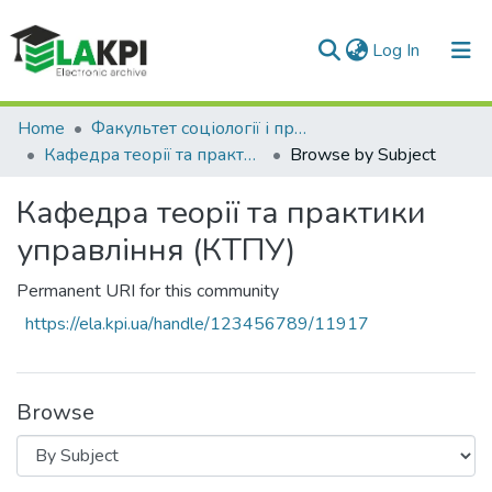
(current)
Log In
Communities & Collections
Home
Факультет соціології і права (ФСП)
Кафедра теорії та практики управління (КТПУ)
Browse by Subject
All of DSpace
Кафедра теорії та практики
управління (КТПУ)
Permanent URI for this community
https://ela.kpi.ua/handle/123456789/11917
Browse