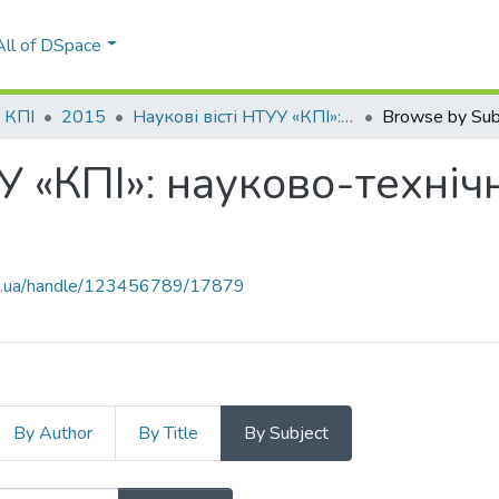
All of DSpace
і КПІ
2015
Наукові вісті НТУУ «КПІ»: науково-технічний журнал, № 5(103)
Browse by Sub
УУ «КПІ»: науково-техні
kpi.ua/handle/123456789/17879
By Author
By Title
By Subject