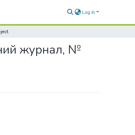
Log In
ject
чний журнал, №