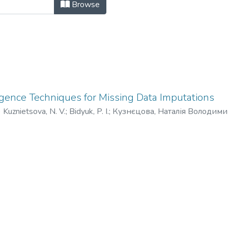
ТУУ «КПІ»: науково-технічний журн
Browse
igence Techniques for Missing Data Imputations
)
Kuznietsova, N. V.
;
Bidyuk, P. I.
;
Кузнєцова, Наталія Володими
идюк, Петр Иванович