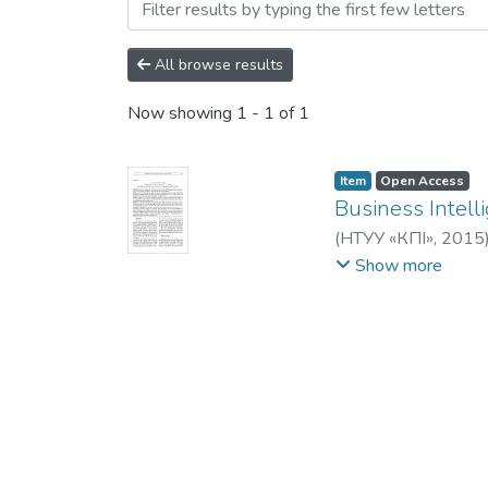
Browsing Наукові вісті Н
All browse results
Now showing
1 - 1 of 1
Item
Open Access
Business Intell
(
НТУУ «КПІ»
,
2015
Кузнецова, Н. В.
;
Б
Show more