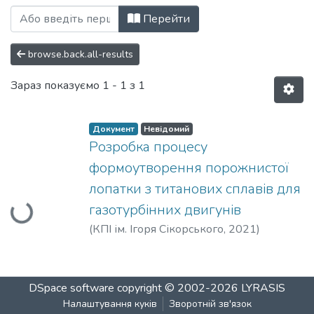
Перегляд Автореферати (ТВЛА) за Клю
Перейти
browse.back.all-results
Зараз показуємо
1 - 1 з 1
Документ
Невідомий
Розробка процесу
Вантажиться...
формоутворення порожнистої
лопатки з титанових сплавів для
газотурбінних двигунів
(
КПІ ім. Ігоря Сікорського
,
2021
)
Гараненко, Тетяна Романівна
DSpace software
copyright © 2002-2026
LYRASIS
Налаштування куків
Зворотній зв'язок