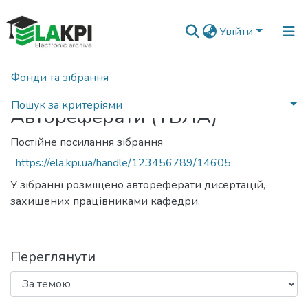
Увійти
Фонди та зібрання
Головна
Пошук за критеріями
Автореферати (ТВЛА)
Постійне посилання зібрання
https://ela.kpi.ua/handle/123456789/14605
У зібранні розміщено автореферати дисертацій,
захищених працівниками кафедри.
Переглянути