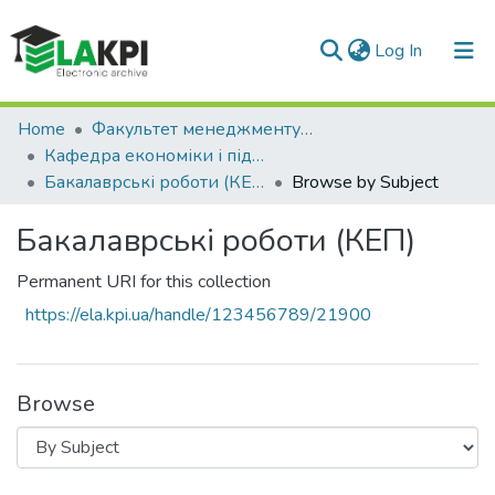
(current)
Log In
Communities & Collections
Home
Факультет менеджменту та маркетингу (ФММ)
Кафедра економіки і підприємництва (КЕП)
All of DSpace
Бакалаврські роботи (КЕП)
Browse by Subject
Бакалаврські роботи (КЕП)
Permanent URI for this collection
https://ela.kpi.ua/handle/123456789/21900
Browse