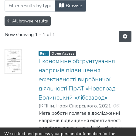
Browsing Бакалаврські роботи (КЕП) by
Browse
All browse results
Now showing
1 - 1 of 1
Item
Open Access
Економічне обгрунтування
напрямів підвищення
ефективності виробничої
діяльності ПрАТ «Новоград-
Волинський хлібозавод»
(
КПІ ім. Ігоря Сікорського
,
2021-06
)
Ганіч, Світлана Сергіївна
Мета роботи полягає в дослідженні
;
Тульчинська,
Світлана Олександрівна
напрямів підвищення ефективності
виробничої діяльності ПРАТ «Новоград-
We collect and process your personal information for the
Волинський хлібозавод» та пошуку
Show more