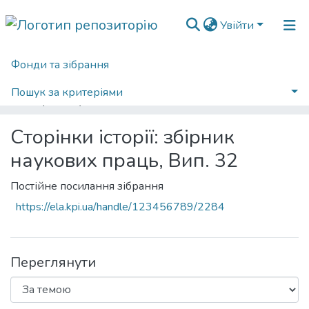
Увійти
Фонди та зібрання
Головна
Наукова періодика
Сторінки історії
2011
Сторінки історії: збірник наукових праць, Вип. 32
Пошук за критеріями
Переглянути за ключовими словами
Сторінки історії: збірник
наукових праць, Вип. 32
Постійне посилання зібрання
https://ela.kpi.ua/handle/123456789/2284
Переглянути