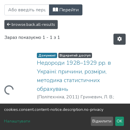
Перегляд Сторінки історії: збірник на
Перейти
browse.back.all-results
Зараз показуємо
1 - 1 з 1
Документ
Відкритий доступ
Недороди 1928–1929 рр. в
Україні: причини, розміри,
методика статистичних
обрахувань
Вантажиться...
(
Політехніка
,
2011
)
Гриневич, Л. В.
;
Hrynevych, L.
;
Гриневич, Л. В.
cookies.consent.content-notice.description.no-privacy
DSpace software
copyright © 2002-2026
LYRASIS
Налаштувати
Відхилити
OK
Налаштування куків
Зворотній зв'язок