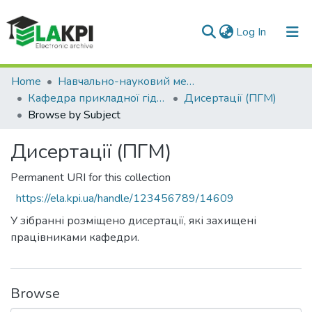
(current)
Log In
Communities & Collections
Home
Навчально-науковий механіко-машинобудівний інститут (НН ММІ)
Кафедра прикладної гідроаеромеханіки і механотроніки (ПГМ)
Дисертації (ПГМ)
All of DSpace
Browse by Subject
Дисертації (ПГМ)
Permanent URI for this collection
https://ela.kpi.ua/handle/123456789/14609
У зібранні розміщено дисертації, які захищені
працівниками кафедри.
Browse