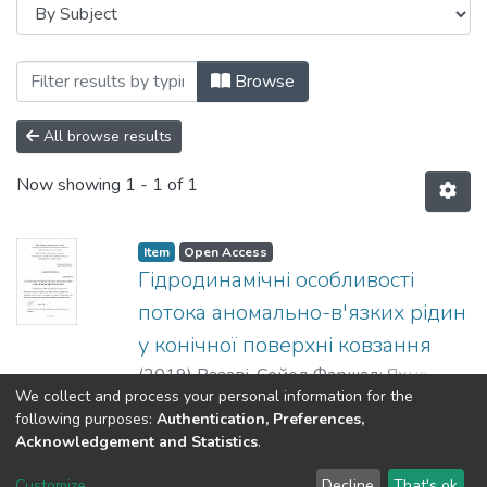
Browsing Дисертації (ПГМ) by Subject 
Browse
All browse results
Now showing
1 - 1 of 1
Item
Open Access
Гідродинамічні особливості
потока аномально-в'язких рідин
у конічної поверхні ковзання
(
2019
)
Разаві, Сейед Фаршад
;
Яхно,
We collect and process your personal information for the
Олег Михайлович
Show more
following purposes:
Authentication, Preferences,
Acknowledgement and Statistics
.
DSpace software
copyright © 2002-2026
LYRASIS
Customize
Decline
That's ok