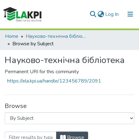
(current)
Log In
Communities & Collections
Home
Науково-технічна бібліотека
Browse by Subject
All of DSpace
Науково-технічна бібліотека
Permanent URI for this community
https://ela.kpi.ua/handle/123456789/2091
Browse
Browsing Науково-технічна бібліотека b
Browse