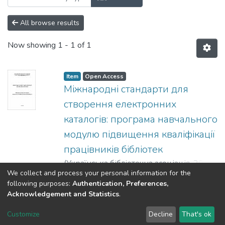
All browse results
Now showing
1 - 1 of 1
Item
Open Access
Міжнародні стандарти для
створення електронних
каталогів: програма навчального
модулю підвищення кваліфікації
працівників бібліотек
(
Українська бібліотечна асоціація
,
2019
)
We collect and process your personal information for the
Баньковська, Ірина Михайлівна
;
Бруй,
Show more
following purposes:
Authentication, Preferences,
Оксана Миколаївна
;
Малецька,
Acknowledgement and Statistics
.
Олександра Владиславівна
;
Bankovska,
DSpace software
copyright © 2002-2026
LYRASIS
Iryna
;
Brui, Oksana
;
Maletska, Oleksandra
Customize
Decline
That's ok
Cookie settings
Send Feedback