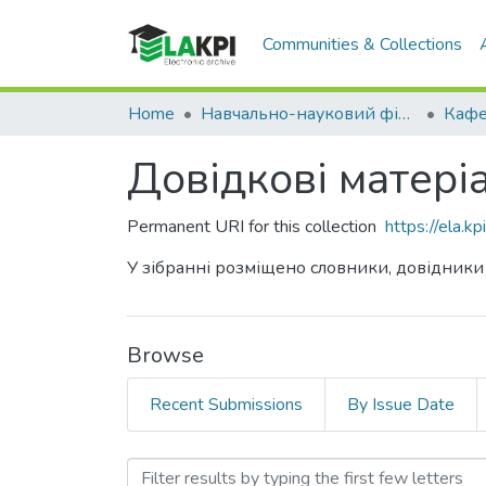
Communities & Collections
Home
Навчально-науковий фізико-технічний інститут (НН ФТІ)
Довідкові матері
Permanent URI for this collection
https://ela.
У зібранні розміщено словники, довідники
Browse
Recent Submissions
By Issue Date
Browsing Довідкові матер