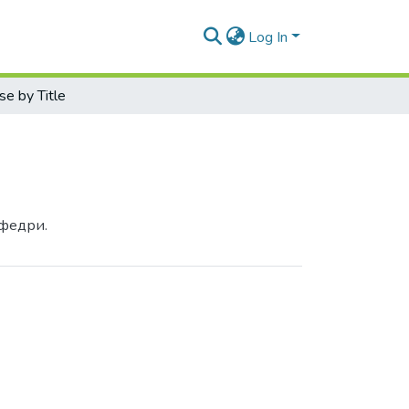
Log In
e by Title
афедри.