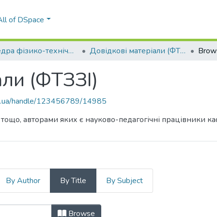
All of DSpace
Кафедра фізико-технічних засобів захисту інформації (ФТЗЗІ)
Довідкові матеріали (ФТЗЗІ)
Brows
али (ФТЗЗІ)
kpi.ua/handle/123456789/14985
 тощо, авторами яких є науково-педагогічні працівники к
By Author
By Title
By Subject
іали (ФТЗЗІ) by Title
Browse