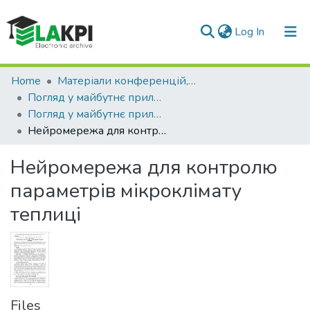
(current)
Log In
Communities & Collections
Home
Матеріали конференцій, семінарів і т.п.
Погляд у майбутнє приладобудування
All of DSpace
Погляд у майбутнє приладобудування (12 ; 2019 ; Київ)
Нейромережа для контролю параметрів мікроклімату теплиці
Statistics
Нейромережа для контролю
параметрів мікроклімату
теплиці
Files