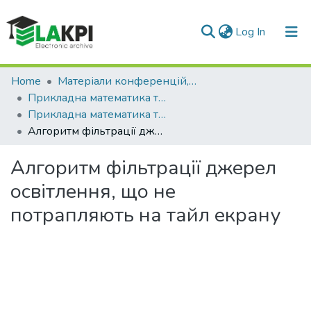
(current)
Log In
Communities & Collections
Home
Матеріали конференцій, семінарів і т.п.
Прикладна математика та комп'ютинг. ПМК
All of DSpace
Прикладна математика та комп'ютинг. ПМК, 2022
Алгоритм фільтрації джерел освітлення, що не потрапляють на тайл екрану
Statistics
Алгоритм фільтрації джерел
освітлення, що не
потрапляють на тайл екрану