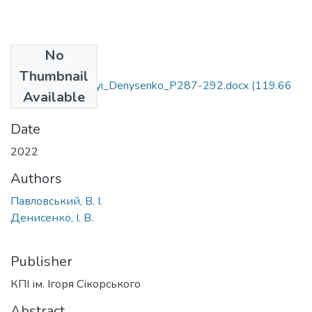
No
Files
Thumbnail
SPSKS-Pavlovskyi_Denysenko_P287-292.docx
(119.66
Available
KB)
Date
2022
Authors
Павловський, В. І.
Денисенко, І. В.
Publisher
КПІ ім. Ігоря Сікорського
Abstract