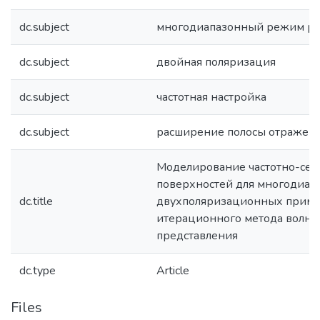
dc.subject
многодиапазонный режим р
dc.subject
двойная поляризация
dc.subject
частотная настройка
dc.subject
расширение полосы отражен
Моделирование частотно-се
поверхностей для многодиап
dc.title
двухполяризационных прим
итерационного метода волно
представления
dc.type
Article
Files