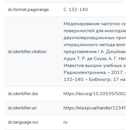
dc.format.pagerange
С. 132-140
Моделирование частотно-се
поверхностей для многодиап
двухполяризационных прим
итерационного метода волно
dc.identifier.citation
представления / А. Джуймаа, М
Адуи, Т. Р. де Соуза, А. Г. Нето,
Известия высших учебных за
Радиоэлектроника. – 2017. – Т.
132–140. – Библиогр.: 17 назв
dc.identifier.doi
https://doi.org/10.20535/S0
dc.identifier.uri
https://ela.kpi.ua/handle/123
dc.language.iso
ru