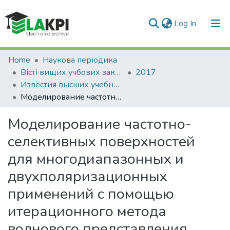
(current)
Log In
Communities & Collections
Home
Наукова періодика
Вісті вищих учбових закладів. Радіоелектроніка
2017
All of DSpace
Известия высших учебных заведений. Радиоэлектроника: международный ежемесячный научно-технический журнал, Т. 60, № 3 (657)
Моделирование частотно-селективных поверхностей для многодиапазонных и двухполяризационных применений с помощью итерационного метода волнового представления
Statistics
Моделирование частотно-
селективных поверхностей
для многодиапазонных и
двухполяризационных
применений с помощью
итерационного метода
волнового представления