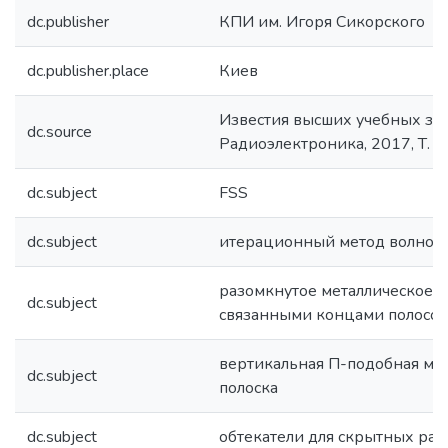
dc.publisher
КПИ им. Игоря Сикорского
dc.publisher.place
Киев
Известия высших учебных за
dc.source
Радиоэлектроника, 2017, Т. 6
dc.subject
FSS
dc.subject
итерационный метод волново
разомкнутое металлическое к
dc.subject
связанными концами полосок
вертикальная П-подобная ме
dc.subject
полоска
dc.subject
обтекатели для скрытных ра