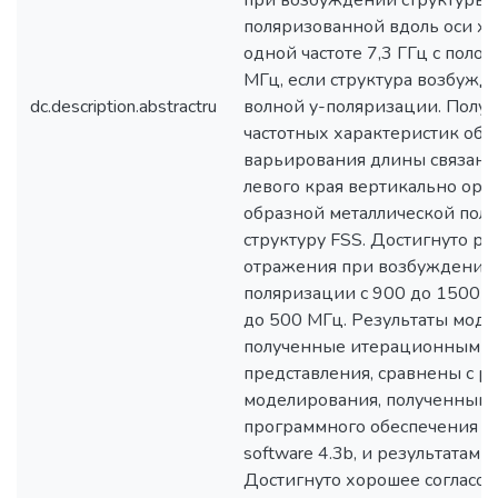
при возбуждении структуры п
поляризованной вдоль оси x, 
одной частоте 7,3 ГГц с поло
МГц, если структура возбужда
dc.description.abstractru
волной y-поляризации. Полу
частотных характеристик обес
варьирования длины связанн
левого края вертикально ор
образной металлической поло
структуру FSS. Достигнуто р
отражения при возбуждении 
поляризации с 900 до 1500 М
до 500 МГц. Результаты моде
полученные итерационным м
представления, сравнены с р
моделирования, полученным
программного обеспечения CO
software 4.3b, и результатам
Достигнуто хорошее согласов