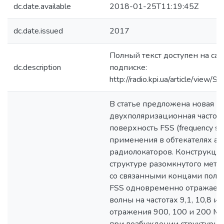
dc.date.available
2018-01-25T11:19:45Z
dc.date.issued
2017
Полный текст доступен на сай
dc.description
подписке:
http://radio.kpi.ua/article/vi
В статье предложена новая 
двухполяризационная частот
поверхность FSS (frequency sel
применения в обтекателях а
радиолокаторов. Конструкция
структуре разомкнутого мета
со связанными концами поло
FSS одновременно отражает
волны на частотах 9,1, 10,8 и 
отражения 900, 100 и 200 МГц