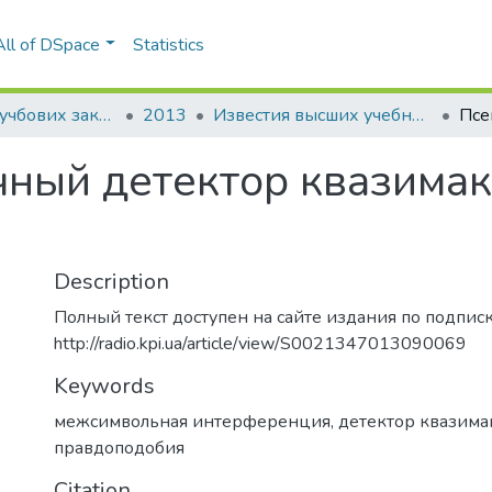
All of DSpace
Statistics
Вісті вищих учбових закладів. Радіоелектроніка
2013
Известия высших учебных заведений. Радиоэлектроника: международный ежемесячный научно-технический журнал, Т. 56, № 9 (615)
ный детектор квазима
Description
Полный текст доступен на сайте издания по подписк
http://radio.kpi.ua/article/view/S0021347013090069
Keywords
межсимвольная интерференция
,
детектор квазима
правдоподобия
Citation