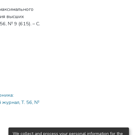
максимального
тия высших
6, № 9 (615). – C.
оника:
журнал, Т. 56, №
We collect and process your personal information for the