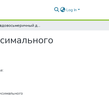
Log In
Псевдовосьмеричный детектор квазимаксимального правдоподобия
ксимального
е:
ксимального