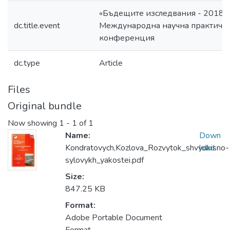
«Бъдещите изследвания - 2018»,
dc.title.event
Международна научна практичн
конференция
dc.type
Article
Files
Original bundle
Now showing
1 - 1 of 1
Name:
Down
Kondratovych,Kozlova_Rozvytok_shvydkisno-
load
sylovykh_yakostei.pdf
Size:
847.25 KB
Format:
Adobe Portable Document