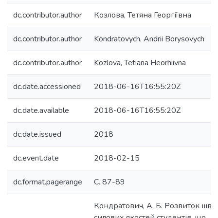
dc.contributor.author
Козлова, Тетяна Георгіївна
dc.contributor.author
Kondratovych, Andrii Borysovych
dc.contributor.author
Kozlova, Tetiana Heorhiivna
dc.date.accessioned
2018-06-16T16:55:20Z
dc.date.available
2018-06-16T16:55:20Z
dc.date.issued
2018
dc.event.date
2018-02-15
dc.format.pagerange
С. 87-89
Кондратович, А. Б. Розвиток шви
силових якостей студентів, що