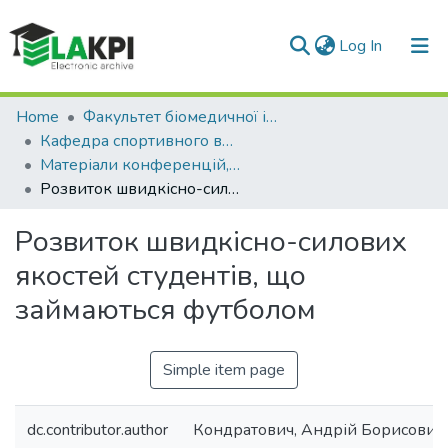
(current)
Log In
Communities & Collections
Home
Факультет біомедичної інженерії (ФБМІ)
Кафедра спортивного вдосконалення (СВ)
All of DSpace
Матеріали конференцій, семінарів і т.п. (СВ)
Розвиток швидкісно-силових якостей студентів, що займаються футболом
Statistics
Розвиток швидкісно-силових
якостей студентів, що
займаються футболом
Simple item page
dc.contributor.author
Кондратович, Андрій Борисович