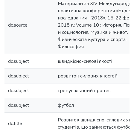
Материали за ХIV Международна
практична конференция «Бъдещ
изследвания - 2018», 15-22 фев
dc.source
2018 г.; Volume 10 : История. Пси
и социология. Музика и живот.
Физическата култура и спорта.
Философия
dc.subject
швидкісно-силові якості
dc.subject
розвиток силових якостей
dc.subject
тренувальноий процес
dc.subject
футбол
Розвиток швидкісно-силових яко
dc.title
студентів, що займаються футбо