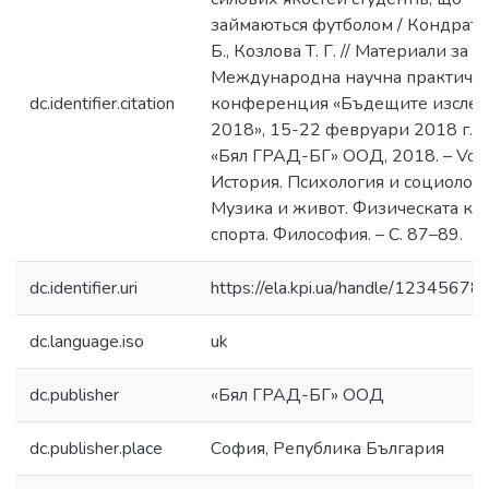
займаються футболом / Кондрато
Б., Козлова Т. Г. // Материали за Х
Международна научна практичн
dc.identifier.citation
конференция «Бъдещите изслед
2018», 15-22 февруари 2018 г. –
«Бял ГРАД-БГ» ООД, 2018. – Volu
История. Психология и социологи
Музика и живот. Физическата кул
спорта. Философия. – С. 87–89.
dc.identifier.uri
https://ela.kpi.ua/handle/1234567
dc.language.iso
uk
dc.publisher
«Бял ГРАД-БГ» ООД
dc.publisher.place
София, Република България