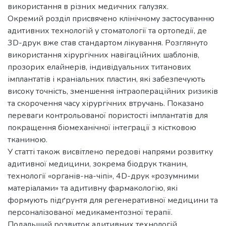
використання в різних медичних галузях.
Окремий розділ присвячено клінічному застосуванню
адитивних технологій у стоматології та ортопедії, де
3D-друк вже став стандартом лікування. Розглянуто
використання хірургічних навігаційних шаблонів,
прозорих елайнерів, індивідуальних титанових
імплантатів і краніальних пластин, які забезпечують
високу точність, зменшення інтраопераційних ризиків
та скорочення часу хірургічних втручань. Показано
переваги контрольованої пористості імплантатів для
покращення біомеханічної інтеграції з кістковою
тканиною.
У статті також висвітлено передові напрями розвитку
адитивної медицини, зокрема біодрук тканин,
технології «органів-на-чіпі», 4D-друк «розумними
матеріалами» та адитивну фармакологію, які
формують підґрунтя для регенеративної медицини та
персоналізованої медикаментозної терапії.
Подальший розвиток адитивних технологій