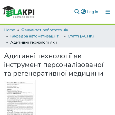
(current)
Log In
Communities & Collections
Home
Факультет робототехніки та приладобудування (ФРП)
Кафедра автоматизації та систем неруйнівного контролю (АСНК)
Статті (АСНК)
All of DSpace
Адитивні технології як інструмент персоналізованої та регенеративної медицини
Statistics
Адитивні технології як
інструмент персоналізованої
та регенеративної медицини