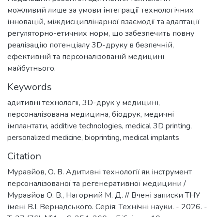
можливий лише за умови інтеграції технологічних
інновацій, міждисциплінарної взаємодії та адаптації
регуляторно-етичних норм, що забезпечить повну
реалізацію потенціалу 3D-друку в безпечній,
ефективній та персоналізованій медицині
майбутнього.
Keywords
адитивні технології
,
3D-друк у медицині
,
персоналізована медицина
,
біодрук
,
медичні
імплантати
,
additive technologies
,
medical 3D printing
,
personalized medicine
,
bioprinting
,
medical implants
Citation
Муравйов, О. В. Адитивні технології як інструмент
персоналізованої та регенеративної медицини /
Муравйов О. В., Нагорний М. Д. // Вчені записки ТНУ
імені В.І. Вернадського. Серія: Технічні науки. - 2026. -