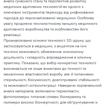
аналіз сучасного стану та перспектив розвитку
медичних адитивних технологій як одного з
ключових інструментів переходу від уніфікованих
підходів до персоналізованої медицини. Особливу
увагу приділено технологічному ланцюгу медичного
адитивного виробництва та особливостям його
реалізації.
Проаналізовано основні технології 3D-друку, що
застосовуються в медицині, з акцентом на їхні
технічні можливості, обмеження, економічну
доцільність і складність впровадження в клінічну
практику. Показано, що вибір конкретної технології
визначається не лише вимогами до точності та
механічних властивостей виробу, але й питаннями
стерильності, біосумісності, довготривалої стабільності
та можливості остеоінтеграції. Наведено порівняльний
аналіз матеріалів, включаючи термопласти,
фотополімери, титанові сплави, біокераміку та
полімери високої біоінертності, для обґрунтування їх