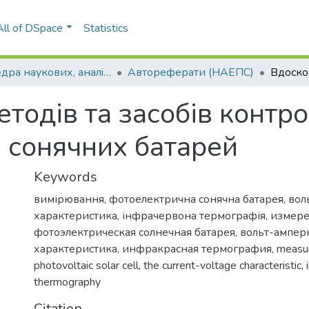
All of DSpace
Statistics
Кафедра наукових, аналiтичних та екологiчних приладiв i систем (НАЕПС)
Автореферати (НАЕПС)
тодів та засобів контр
 сонячних батарей
Keywords
вимірювання
,
фотоелектрична сонячна батарея
,
вол
характеристика
,
інфрачервона термографія
,
измер
фотоэлектрическая солнечная батарея
,
вольт-ампер
характеристика
,
инфракрасная термография
,
measu
photovoltaic solar cell
,
the current-voltage characteristic
,
thermography
Citation