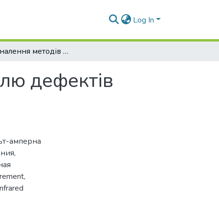
Log In
Вдосконалення методів та засобів контролю дефектів фотоелектричних сонячних батарей
олю дефектів
ьт-амперна
ения
,
ная
rement
,
infrared