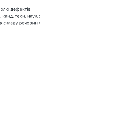
тролю дефектів
канд. техн. наук. :
я складу речовин /