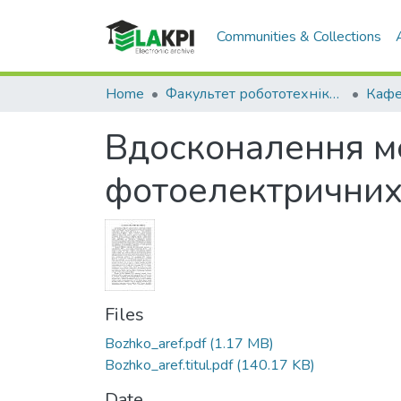
Communities & Collections
Home
Факультет робототехніки та приладобудування (ФРП)
Вдосконалення ме
фотоелектричних
Files
Bozhko_aref.pdf
(1.17 MB)
Bozhko_aref.titul.pdf
(140.17 KB)
Date