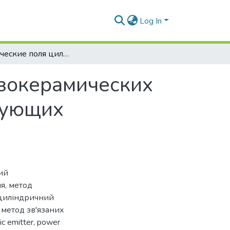
Log In
Механические поля цилиндрических пьезокерамических излучателей силовой конструкции, образующих планарные гидроакустические антенны
зокерамических
зующих
ий
ия
,
метод
циліндричний
,
метод зв'язаних
ic emitter
,
power