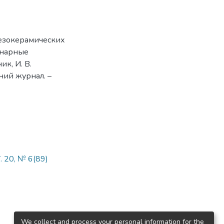
ьезокерамических
анарные
ик, И. В.
чний журнал. –
.
. 20, № 6(89)
We collect and process your personal information for the