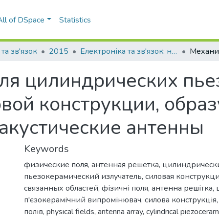
All of DSpace
Statistics
та зв'язок
2015
Електроніка та зв'язок: науково-технічний журнал, Т. 20, № 6(89)
ля цилиндрических пье
овой конструкции, обра
акустические антенны
Keywords
физические поля
,
антенная решетка
,
цилиндрическ
пьезокерамический излучатель
,
силовая конструкц
связанных областей
,
фізичні поля
,
антенна решітка
,
п'єзокерамічний випромінювач
,
силова конструкція
полів
,
physical fields
,
antenna array
,
cylindrical piezoceram