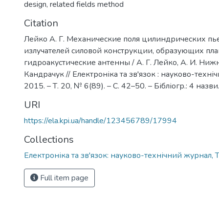
design
,
related fields method
Citation
Лейко А. Г. Механические поля цилиндрических п
излучателей силовой конструкции, образующих пл
гидроакустические антенны / А. Г. Лейко, А. И. Нижн
Кандрачук // Електроніка та зв'язок : науково-техні
2015. – Т. 20, № 6(89). – С. 42–50. – Бібліогр.: 4 назви
URI
https://ela.kpi.ua/handle/123456789/17994
Collections
Електроніка та зв'язок: науково-технічний журнал, Т
Full item page