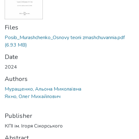
Files
Posib_Murashchenko_Osnovy teorii zmashchuvannia.pdf
(6.93 MB)
Date
2024
Authors
Муращенко, Альона Миколаївна
Яхно, Олег Михайлович
Publisher
КПІ ім. Ігоря Сікорського
Abstract