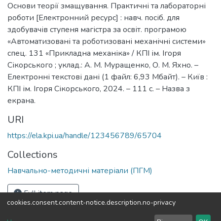
Основи теорії змащування. Практичні та лабораторні
роботи [Електронний ресурс] : навч. посіб. для
здобувачів ступеня магістра за освіт. програмою
«Автоматизовані та роботизовані механічні системи»
спец. 131 «Прикладна механіка» / КПІ ім. Ігоря
Сікорського ; уклад.: А. М. Муращенко, О. М. Яхно. –
Електронні текстові дані (1 файл: 6,93 Мбайт). – Київ :
КПІ ім. Ігоря Сікорського, 2024. – 111 с. – Назва з
екрана.
URI
https://ela.kpi.ua/handle/123456789/65704
Collections
Навчально-методичні матеріали (ПГМ)
Full item page
cookies.consent.content-notice.description.no-privacy
DSpace software
copyright © 2002-2026
LYRASIS