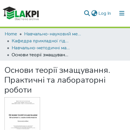
(current)
Log In
Communities & Collections
Home
Навчально-науковий механіко-машинобудівний інститут (НН ММІ)
Кафедра прикладної гідроаеромеханіки і механотроніки (ПГМ)
All of DSpace
Навчально-методичні матеріали (ПГМ)
Основи теорії змащування. Практичні та лабораторні роботи
Statistics
Основи теорії змащування.
Практичні та лабораторні
роботи