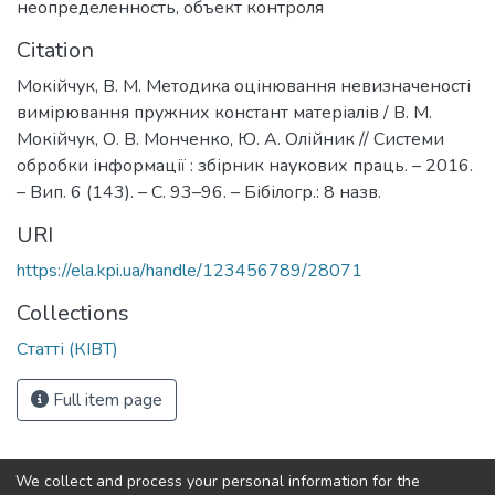
неопределенность
,
объект контроля
Citation
Мокійчук, В. М. Методика оцінювання невизначеності
вимірювання пружних констант матеріалів / В. М.
Мокійчук, О. В. Монченко, Ю. А. Олійник // Системи
обробки інформації : збірник наукових праць. – 2016.
– Вип. 6 (143). – С. 93–96. – Бібілогр.: 8 назв.
URI
https://ela.kpi.ua/handle/123456789/28071
Collections
Статті (КІВТ)
Full item page
We collect and process your personal information for the