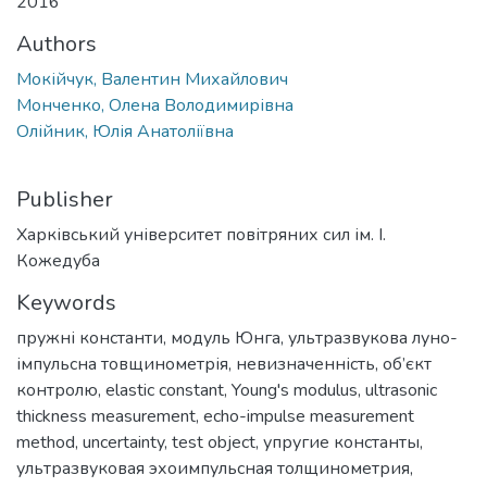
2016
Authors
Мокійчук, Валентин Михайлович
Монченко, Олена Володимирівна
Олійник, Юлія Анатоліївна
Publisher
Харківський університет повітряних сил ім. І.
Кожедуба
Keywords
пружні константи
,
модуль Юнга
,
ультразвукова луно-
імпульсна товщинометрія
,
невизначенність
,
об’єкт
контролю
,
elastic constant
,
Young's modulus
,
ultrasonic
thickness measurement
,
echo-impulse measurement
method
,
uncertainty
,
test object
,
упругие константы
,
ультразвуковая эхоимпульсная толщинометрия
,