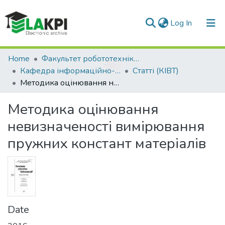
(current)
Log In
Communities & Collections
Home
Факультет робототехніки та приладобудування (ФРП)
Кафедра інформаційно-вимірювальної техніки (КІВТ)
Статті (КІВТ)
All of DSpace
Методика оцінювання невизначеності вимірювання пружних констант матеріалів
Statistics
Методика оцінювання
невизначеності вимірювання
пружних констант матеріалів
Date