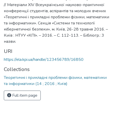
// Матеріали XIV Всеукраїнської науково-практичної
конференції студентів, аспiрантiв та молодих вчених
«Теоретичні i прикладні проблеми фізики, математики
та інформатики». Секція «Системи та технологiї
кiбернетичної безпеки», м. Київ, 26-28 травня 2016. –
Київ : НТУУ «КПІ». – 2016. – С. 112-113. – Бібліогр.: 3
назви.
URI
https://ela.kpi.ua/handle/123456789/16850
Collections
Теоретичнi i прикладнi проблеми фiзики, математики
та інформатики (14 ; 2016 ; Київ)
Full item page