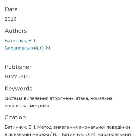
Date
2016
Authors
Батинчук, В. I.
Барановський, О. М.
Publisher
НТУУ «КПІ»
Keywords
система виявлення вторгнень
,
атака
,
номальна
поведiнка
,
метрика
Citation
Батинчук, В. I. Метод виявлення аномальної поведiнки
в локальнiй мережi / В. I. Батинчук, О. М. Барановський