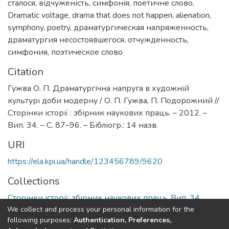
сталося
,
відчуженість
,
симфонія
,
поетичне слово
,
Dramatic voltage
,
drama that does not happen
,
alienation
,
symphony
,
poetry
,
драматургическая напряженность
,
драматургия несостоявшегося
,
отчужденность
,
симфония
,
поэтическое слово
Citation
Гужва О. П. Драматургічна напруга в художній
культурі доби модерну / О. П. Гужва, П. Подорожний //
Сторінки історії : збірник наукових праць. – 2012. –
Вип. 34. – С. 87–96. – Бібліогр.: 14 назв.
URI
https://ela.kpi.ua/handle/123456789/9620
Collections
Сторінки історії: збірник наукових праць, Вип. 34
We collect and process your personal information for the
following purposes:
Authentication, Preferences,
Full item page