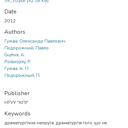
34_10.pdf
(92.16 KB)
Date
2012
Authors
Гужва, Олександр Павлович
Подорожний, Павло
Guzhva, A.
Podorojniy, P.
Гужва, А. П.
Подорожный, П.
Publisher
НТУУ "КПІ"
Keywords
драматургічна напруга
,
драматургія того, що не