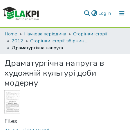
(current)
Log In
Communities & Collections
Home
Наукова періодика
Сторінки історії
2012
Сторінки історії: збірник наукових праць, Вип. 34
All of DSpace
Драматургічна напруга в художній культурі доби модерну
Statistics
Драматургічна напруга в
художній культурі доби
модерну
Files