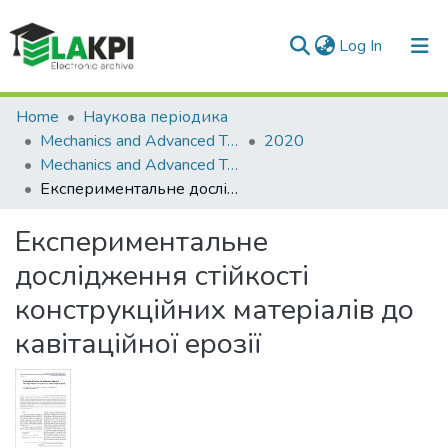
(current)
Log In
Communities & Collections
Home
Наукова періодика
Mechanics and Advanced Technologies
2020
All of DSpace
Mechanics and Advanced Technologies, № 3 (90)
Експериментальне дослідження стійкості конструкційних матеріалів до кавітаційної ерозії
Statistics
Експериментальне
дослідження стійкості
конструкційних матеріалів до
кавітаційної ерозії