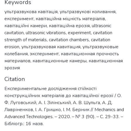
Keywords
ультразвукова кавітація
,
ультразвукові коливання
,
експеримент
,
кавітаційна міцність матеріалів
,
кавітаційні камери
,
кавітаційна ерозія
,
ultrasonic
cavitation
,
ultrasonic vibrations
,
experiment
,
cavitation
strength of materials
,
cavitation chambers
,
cavitation
erosion
,
ультразвуковая кавитация
,
ультразвуковые
колебания
,
эксперимент
,
кавитационная прочность
материалов
,
кавитационные камеры
,
кавитационная
эрозия
Citation
Експериментальне дослідження стійкості
конструкційних матеріалів до кавітаційної ерозії / О.
Ф. Луговський, А. І. Зілінський, А. В. Шульга, А. Д.
Лавріненков, І. А. Гришко, І. М. Берник // Mechanics and
Advanced Technologies. – 2020. – № 3 (90). – С. 29-33. –
Бібліогр.: 16 назв.