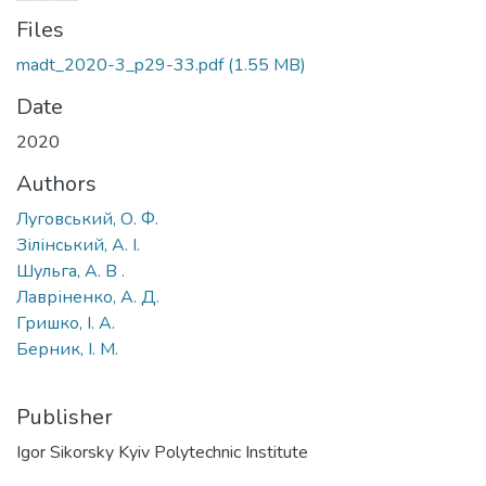
Files
madt_2020-3_p29-33.pdf
(1.55 MB)
Date
2020
Authors
Луговський, О. Ф.
Зілінський, А. І.
Шульга, А. В .
Лавріненко, А. Д.
Гришко, І. А.
Берник, І. М.
Publisher
Igor Sikorsky Kyiv Polytechnic Institute