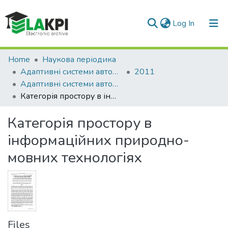
(current)
Log In
Communities & Collections
Home
Наукова періодика
Адаптивні системи автоматичного управління
2011
All of DSpace
Адаптивні системи автоматичного управління: міжвідомчий науково-технічний збірник, № 19(39)
Категорія простору в інформаційних природно-мовних технологіях
Statistics
Категорія простору в
інформаційних природно-
мовних технологіях
Files