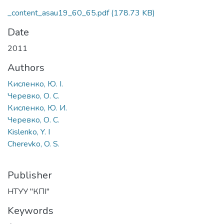
_content_asau19_60_65.pdf
(178.73 KB)
Date
2011
Authors
Кисленко, Ю. І.
Черевко, О. С.
Кисленко, Ю. И.
Черевко, О. С.
Kislenko, Y. I
Cherevko, O. S.
Publisher
НТУУ "КПІ"
Keywords