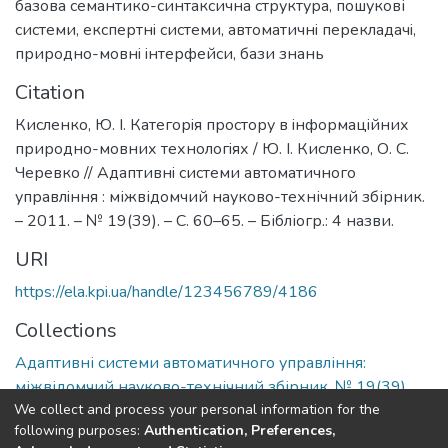
базова семантико-синтаксична структура
,
пошукові
системи
,
експертнi системи
,
автоматичнi перекладачi
,
природно-мовнi iнтерфейси
,
бази знань
Citation
Кисленко, Ю. І. Категорiя простору в iнформацiйних
природно-мовних технологiях / Ю. І. Кисленко, О. С.
Черевко // Адаптивнi системи автоматичного
управлiння : міжвідомчий науково-технічний збірник.
– 2011. – № 19(39). – С. 60–65. – Бібліогр.: 4 назви.
URI
https://ela.kpi.ua/handle/123456789/4186
Collections
Адаптивні системи автоматичного управління:
міжвідомчий науково-технічний збірник, № 19(39)
We collect and process your personal information for the
following purposes:
Authentication, Preferences,
Full item page