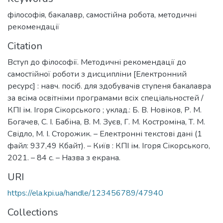
філософія
,
бакалавр
,
самостійна робота
,
методичні
рекомендації
Citation
Вступ до філософії. Методичні рекомендації до
самостійної роботи з дисципліни [Електронний
ресурс] : навч. посіб. для здобувачів ступеня бакалавра
за всіма освітніми програмами всіх спеціальностей /
КПІ ім. Ігоря Сікорського ; уклад.: Б. В. Новіков, Р. М.
Богачев, С. І. Бабіна, В. М. Зуєв, Г. М. Костроміна, Т. М.
Свідло, М. І. Сторожик. – Електронні текстові дані (1
файл: 937,49 Кбайт). – Київ : КПІ ім. Ігоря Сікорського,
2021. – 84 с. – Назва з екрана.
URI
https://ela.kpi.ua/handle/123456789/47940
Collections