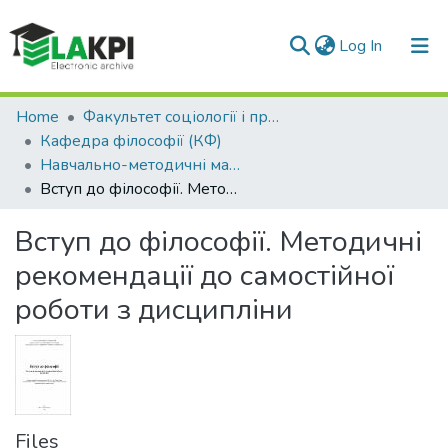
(current)
Log In
Communities & Collections
Home
Факультет соціології і права (ФСП)
Кафедра філософії (КФ)
All of DSpace
Навчально-методичні матеріали (КФ)
Вступ до філософії. Методичні рекомендації до самостійної роботи з дисципліни
Statistics
Вступ до філософії. Методичні
рекомендації до самостійної
роботи з дисципліни
Files