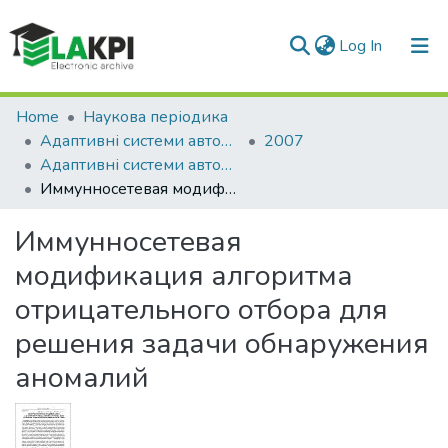
(current)
Log In
Communities & Collections
Home
Наукова періодика
Адаптивні системи автоматичного управління
2007
All of DSpace
Адаптивні системи автоматичного управління: міжвідомчий науково-технічний збірник, № 10(30)
Иммунносетевая модификация алгоритма отрицательного отбора для решения задачи обнаружения аномалий
Statistics
Иммунносетевая
модификация алгоритма
отрицательного отбора для
решения задачи обнаружения
аномалий