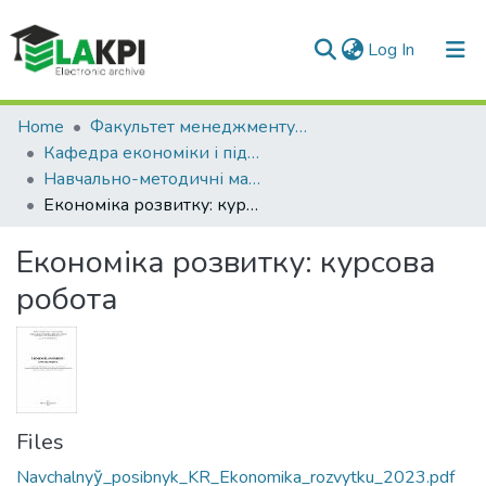
(current)
Log In
Communities & Collections
Home
Факультет менеджменту та маркетингу (ФММ)
Кафедра економіки і підприємництва (КЕП)
All of DSpace
Навчально-методичні матеріали (КЕП)
Економіка розвитку: курсова робота
Statistics
Економіка розвитку: курсова
робота
Files
Navchalnyy̆_posibnyk_KR_Ekonomika_rozvytku_2023.pdf