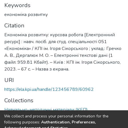
Keywords
економіка розвитку
Citation
Економіка розвитку: курсова робота [Електронний
ресурс] : навч. посіб. для студ. спеціальності 051
«Економіка» / КПІ ім. Ігоря Сікорського ; уклад.: Гречко
А. В., Дергалюк М. О. – Електронні текстові дані (1
файл: 959.81 Кбайт). – Київ : КПІ ім. Ігоря Сікорського,
2023. – 67 с. – Назва з екрана.
URI
https://ela.kpi.ua/handle/123456789/60962
Collections
Навчально-методичні матеріали (КЕП)
We collect and process your personal information for the
following purposes:
Authentication, Preferences,
Full item page