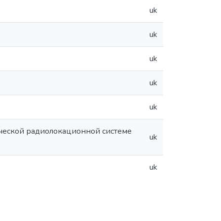
uk
uk
uk
uk
uk
ической радиолокационной системе
uk
uk