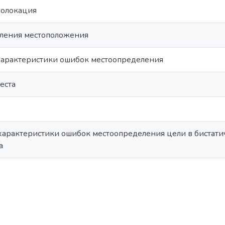
иолокация
еления местоположения
 характеристики ошибок местоопределения
еста
 характеристики ошибок местоопределения цели в бистат
а