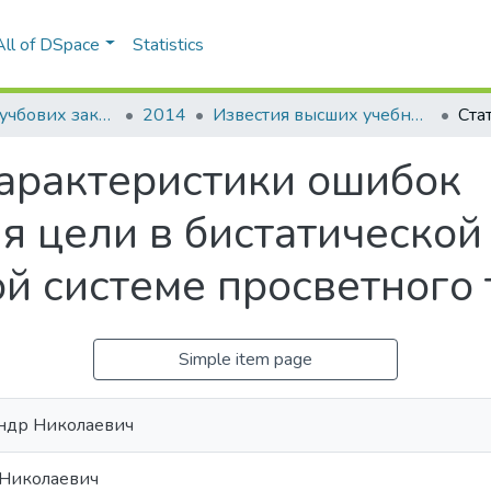
All of DSpace
Statistics
Вісті вищих учбових закладів. Радіоелектроніка
2014
Известия высших учебных заведений. Радиоэлектроника: международный ежемесячный научно-технический журнал, Т. 57, № 3 (621)
характеристики ошибок
я цели в бистатической
й системе просветного 
Simple item page
андр Николаевич
 Николаевич