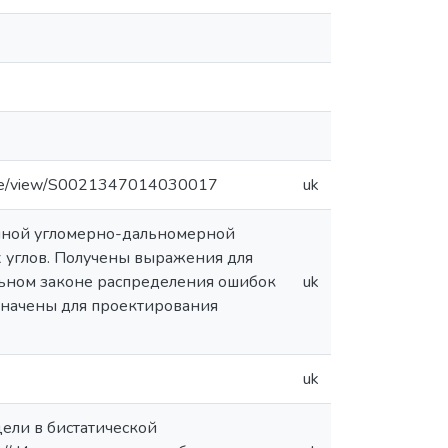
rticle/view/S0021347014030017
uk
енной угломерно-дальномерной
 углов. Получены выражения для
льном законе распределения ошибок
uk
значены для проектирования
uk
цели в бистатической