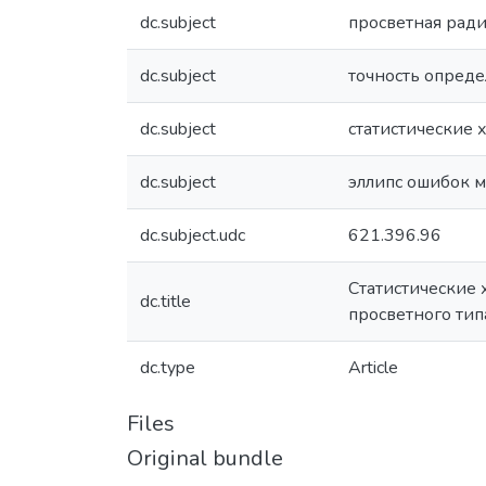
dc.subject
просветная рад
dc.subject
точность опред
dc.subject
статистические
dc.subject
эллипс ошибок м
dc.subject.udc
621.396.96
Статистические
dc.title
просветного тип
dc.type
Article
Files
Original bundle