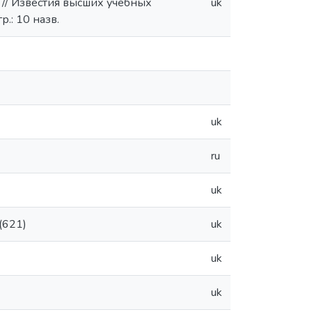
. // Известия высших учебных
uk
р.: 10 назв.
uk
ru
uk
(621)
uk
uk
uk