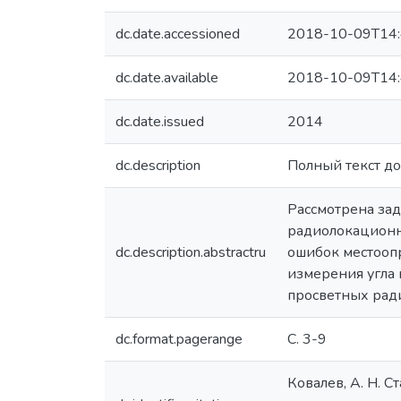
dc.date.accessioned
2018-10-09T14:
dc.date.available
2018-10-09T14:
dc.date.issued
2014
dc.description
Полный текст дос
Рассмотрена за
радиолокационно
dc.description.abstractru
ошибок местооп
измерения угла 
просветных рад
dc.format.pagerange
С. 3-9
Ковалев, А. Н. 