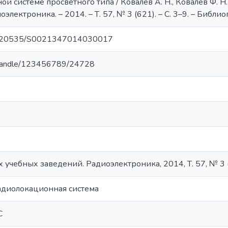
й системе просветного типа / Ковалев А. Н., Ковалев Ф. Н
электроника. – 2014. – Т. 57, № 3 (621). – C. 3–9. – Библиог
/10.20535/S0021347014030017
ua/handle/123456789/24728
 учебных заведений. Радиоэлектроника, 2014, Т. 57, № 3 
адиолокационная система
С