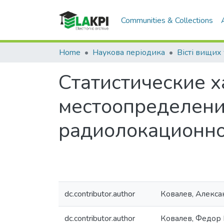
Communities & Collections
Home
Наукова періодика
Статистические 
местоопределени
радиолокационно
dc.contributor.author
Ковалев, Алекс
dc.contributor.author
Ковалев, Федор