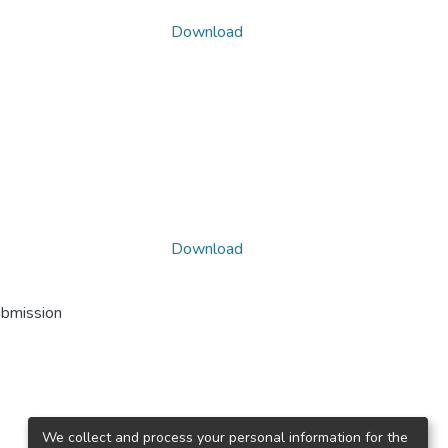
Download
Download
ubmission
We collect and process your personal information for the