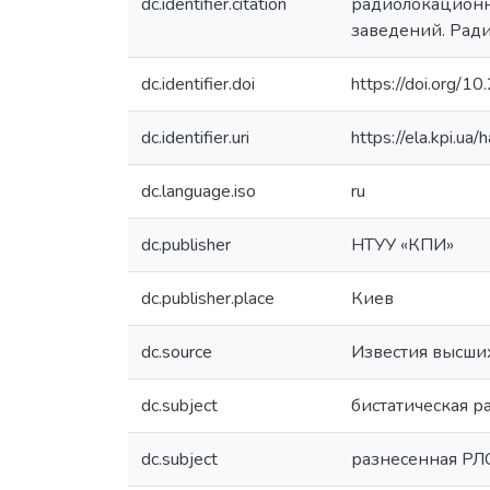
dc.identifier.citation
радиолокационно
заведений. Радио
dc.identifier.doi
https://doi.org
dc.identifier.uri
https://ela.kpi.
dc.language.iso
ru
dc.publisher
НТУУ «КПИ»
dc.publisher.place
Киев
dc.source
Известия высших
dc.subject
бистатическая р
dc.subject
разнесенная РЛ