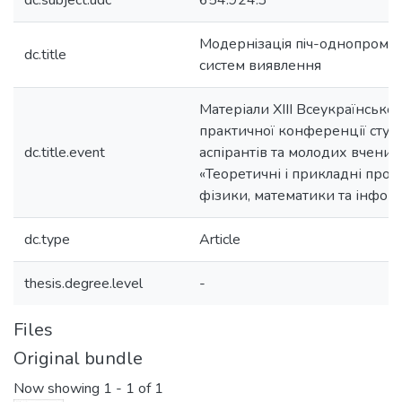
dc.subject.udc
654.924.3
Модернiзацiя пiч-однопроме
dc.title
систем виявлення
Матеріали XIII Всеукраїнської
практичної конференції студе
dc.title.event
аспірантів та молодих вчених
«Теоретичні і прикладні про
фізики, математики та інфор
dc.type
Article
thesis.degree.level
-
Files
Original bundle
Now showing
1 - 1 of 1