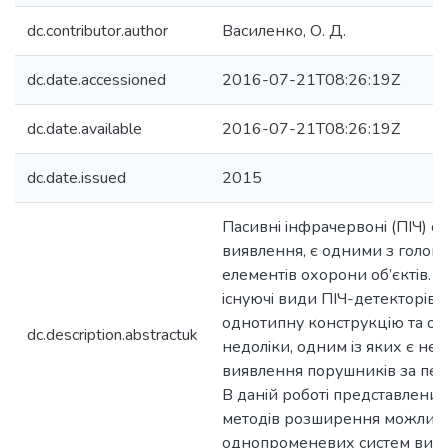
dc.contributor.author
Василенко, О. Д.
dc.date.accessioned
2016-07-21T08:26:19Z
dc.date.available
2016-07-21T08:26:19Z
dc.date.issued
2015
Пасивнi iнфрачервонi (ПIЧ) с
виявлення, є одними з голов
елементiв охорони об’єктiв. Н
iснуючi види ПIЧ-детекторiв,
однотипну конструкцiю та од
dc.description.abstractuk
недолiки, одним iз яких є не
виявлення порушникiв за пе
В данiй роботi представлений
методiв розширення можливо
однопроменевих систем вияв