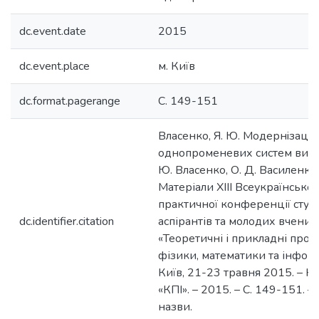
dc.event.date
2015
dc.event.place
м. Київ
dc.format.pagerange
C. 149-151
Власенко, Я. Ю. Модернiзацiя 
однопроменевих систем виявл
Ю. Власенко, О. Д. Василенко 
Матеріали XIII Всеукраїнської
практичної конференції студе
dc.identifier.citation
аспірантів та молодих вчених
«Теоретичні і прикладні про
фізики, математики та інформ
Київ, 21-23 травня 2015. – Ки
«КПІ». – 2015. – С. 149-151. – 
назви.