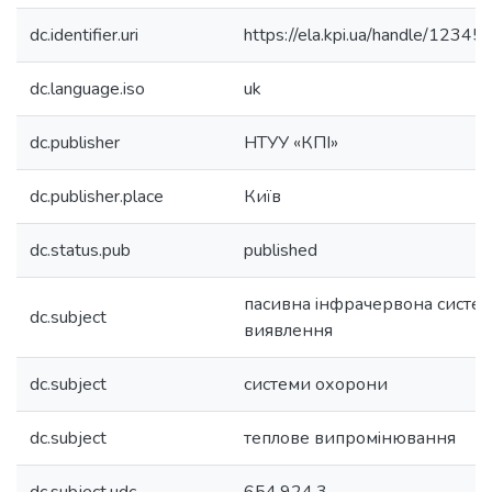
dc.identifier.uri
https://ela.kpi.ua/handle/123
dc.language.iso
uk
dc.publisher
НТУУ «КПІ»
dc.publisher.place
Київ
dc.status.pub
published
пасивна iнфрачервона систе
dc.subject
виявлення
dc.subject
системи охорони
dc.subject
теплове випромiнювання