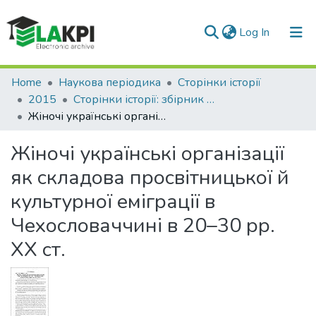
(current)
Log In
Communities & Collections
Home
Наукова періодика
Сторінки історії
2015
Сторінки історії: збірник наукових праць, Вип. 40
All of DSpace
Жіночі українські організації як складова просвітницької й культурної еміграції в Чехословаччині в 20–30 рр. ХХ ст.
Statistics
Жіночі українські організації
як складова просвітницької й
культурної еміграції в
Чехословаччині в 20–30 рр.
ХХ ст.