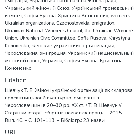
еміграція
,
Українська національна жіноча рада
,
Український жіночий Союз
,
Український громадський
комітет
,
Софія Русова
,
Христина Кононенко
,
women’s
Ukrainian organizations
,
Czechoslovakia
,
emigration
,
Ukrainian National Women’s Council
,
the Ukrainian Women’s
Union
,
Ukrainian Civic Committee
,
Sofia Rusova
,
Khrystyna
Kononenko
,
женские украинские организации
,
Чехословакия
,
эмиграция
,
Украинский национальный
женский совет
,
Украина
,
София Русова
,
Кристина
Кононенко
Citation
Шевчук Т. В. Жіночі українські організації як складова
просвітницької й культурної еміграції в
Чехословаччині в 20–30 рр. ХХ ст. / Т. В. Шевчук //
Сторінки історії : збірник наукових праць. – 2015. –
Вип. 40. – С. 101-113. – Бібліогр.: 23 назви.
URI