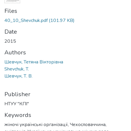
Files
40_10_Shevchuk.pdf
(101.97 KB)
Date
2015
Authors
Шевчук, Тетяна Вікторівна
Shevchuk, T.
Шевчук, Т. В.
Publisher
НТУУ "КПІ"
Keywords
жіночі українські організації
,
Чехословаччина
,