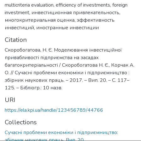
multicriteria evaluation
,
efficiency of investments
,
foreign
investment
,
инвестиционная привлекательность
,
многокритериальная оценка
,
эффективность
инвестиций
,
иностранные инвестиции
Citation
Скоробогатова, Н. Є. Моделювання інвестиційної
привабливості підприємства на засадах
багатокритеріальності / Скоробогатова Н. Є., Корчак А.
О. // Сучасні проблеми економіки і підприємництво :
збірник наукових праць. – 2017. – Вип. 20. – С. 117–
125. – Бібліогр.: 10 назв.
URI
https://ela.kpi.ua/handle/123456789/44766
Collections
Сучасні проблеми економіки і підприємництво:
збірник наукових праць, Вип. 20