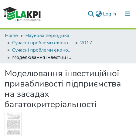
(current)
Log In
Communities & Collections
Home
Наукова періодика
Сучасні проблеми економіки і підприємництво
2017
All of DSpace
Сучасні проблеми економіки і підприємництво: збірник наукових праць, Вип. 20
Моделювання інвестиційної привабливості підприємства на засадах багатокритеріальності
Statistics
Моделювання інвестиційної
привабливості підприємства
на засадах
багатокритеріальності