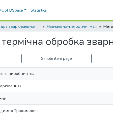
All of DSpace
Statistics
Кафедра зварювального виробництва (ЗВ ЗФ)
Навчально-методичні матеріали (ЗВ ЗФ)
 термічна обробка звар
Simple item page
ного виробництва
варювання»
ний
одимир Трохимович