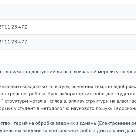
T11:23:47Z
T11:23:47Z
ст документа доступний лише в локальній мережі універси
казівки складаються зі вступу, основних тем, що відображ
контрольної роботи. Курс лабораторних робіт дає студента
ї, структури металів і сплавів, впливу структури на властиво
ормує у студентів методологію наукового пошуку і вдоскон
тво і термічна обробка зварних з'єднань [Електронний рес
домашніх завдань та контрольних робіт з дисципліни для 