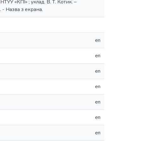
У «КПІ» ; уклад. В. Т. Котик. –
. - Назва з екрана.
en
en
en
en
en
en
en