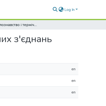
Log In
Металознавство і термічна обробка зварних з'єднань
них з'єднань
en
en
en