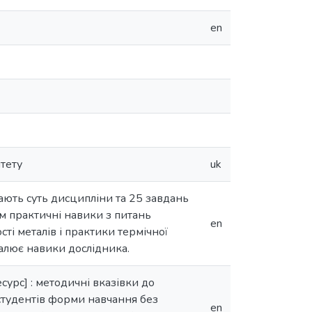
en
тету
uk
ають суть дисципліни та 25 завдань
м практичні навики з питань
en
сті металів і практики термічної
алює навики дослідника.
урс] : методичні вказівки до
студентів форми навчання без
en