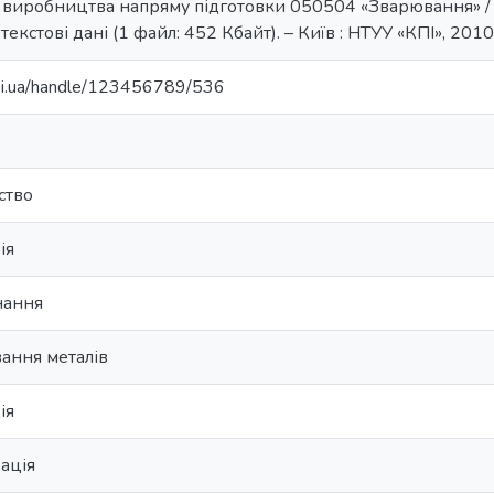
 виробництва напряму підготовки 050504 «Зварювання» / НТУ
текстові дані (1 файл: 452 Кбайт). – Київ : НТУУ «КПІ», 2010
.kpi.ua/handle/123456789/536
ство
ія
нання
ання металів
ія
ація