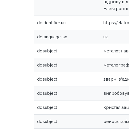
відриву від
Електронні 
dc.identifier.uri
https://ela
dc.language.iso
uk
dc.subject
металознав
dc.subject
металограф
dc.subject
зварні з'єд
dc.subject
випробовув
dc.subject
кристалізац
dc.subject
рекристаліз