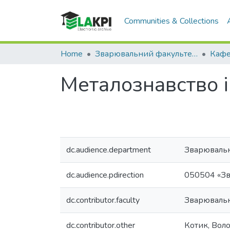
Communities & Collections
Home
Зварювальний факультет (ЗФ)
Металознавство і
dc.audience.department
Зварюваль
dc.audience.pdirection
050504 «З
dc.contributor.faculty
Зварюваль
dc.contributor.other
Котик, Вол