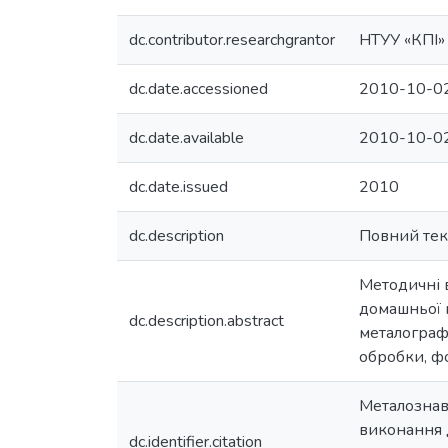
dc.contributor.researchgrantor
НТУУ «КПІ»
dc.date.accessioned
2010-10-02
dc.date.available
2010-10-02
dc.date.issued
2010
dc.description
Повний тек
Методичні в
домашньої 
dc.description.abstract
металографі
обробки, ф
Металознавс
виконання 
dc.identifier.citation