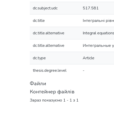
dc.subject.udc
517.581
dc.title
Інтегральні рі
dc.title.alternative
Integral equation
dc.title.alternative
Интегральные у
dc.type
Article
thesis.degree.level
-
Файли
Контейнер файлів
Зараз показуємо
1 - 1 з 1