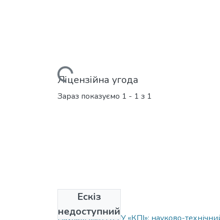
Вантажиться...
Ліцензійна угода
Зараз показуємо
1 - 1 з 1
Ескіз
Зібрання
недоступний
Наукові вісті НТУУ «КПІ»: науково-технічн