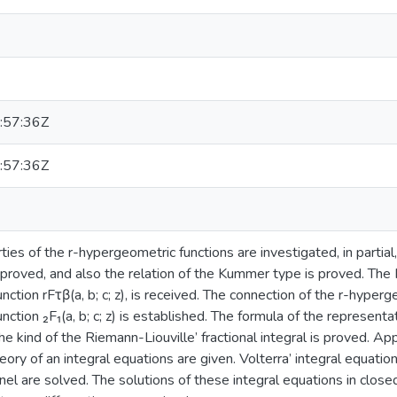
:57:36Z
:57:36Z
s of the r-hypergeometric functions are investigated, in partial, t
re proved, and also the relation of the Kummer type is proved. The M
ction rFτβ(a, b; c; z), is received. The connection of the r-hyperg
ction ₂F₁(a, b; c; z) is established. The formula of the represent
in the kind of the Riemann-Liouville’ fractional integral is proved. 
heory of an integral equations are given. Volterra’ integral equatio
rnel are solved. The solutions of these integral equations in clos