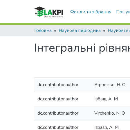
Фонди та зібрання
Пошук
Головна
Наукова періодика
Наукові ві
Інтегральні рівн
dc.contributor.author
Вірченко, Н. О.
dc.contributor.author
Ізбаш, А. М.
dc.contributor.author
Virchenko, N. O.
dc.contributor.author
Izbash, A. M.