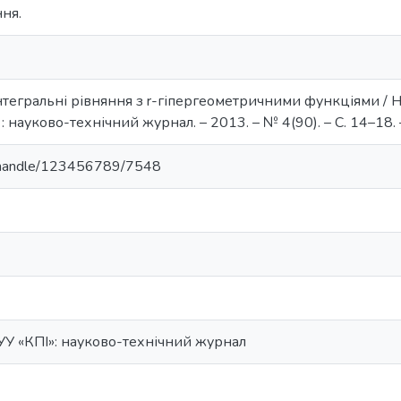
ня.
нтегральні рівняння з r-гіпергеометричними функціями / Н. 
 : науково-технічний журнал. – 2013. – № 4(90). – С. 14–18. –
ua/handle/123456789/7548
ТУУ «КПІ»: науково-технічний журнал