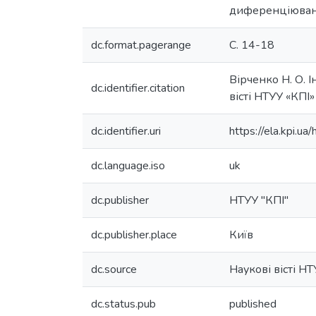
диференціюван
dc.format.pagerange
C. 14-18
Вірченко Н. О. І
dc.identifier.citation
вісті НТУУ «КПІ»
dc.identifier.uri
https://ela.kpi.
dc.language.iso
uk
dc.publisher
НТУУ "КПІ"
dc.publisher.place
Київ
dc.source
Наукові вісті Н
dc.status.pub
published