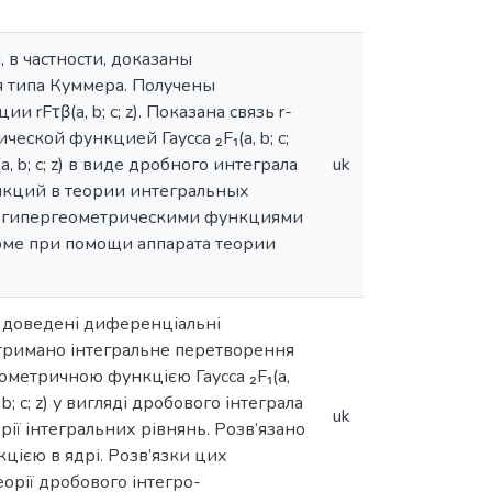
в частности, доказаны
я типа Куммера. Получены
Fτβ(a, b; c; z). Показана связь r-
ческой функцией Гаусса ₂F₁(a, b; c;
b; c; z) в виде дробного интеграла
uk
нкций в теории интегральных
r-гипергеометрическими функциями
рме при помощи аппарата теории
, доведені диференціальні
. Отримано інтегральне перетворення
геометричною функцією Гаусса ₂F₁(a,
; c; z) у вигляді дробового інтеграла
uk
рії інтегральних рівнянь. Розв’язано
цією в ядрі. Розв’язки цих
орії дробового інтегро-