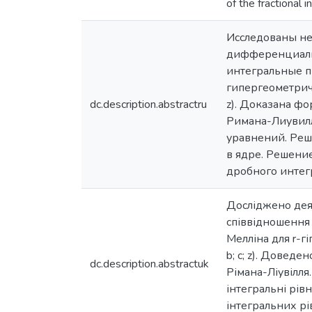
of the fractional 
Исследованы не
дифференциальн
интегральные пр
гипергеометриче
dc.description.abstractru
z). Доказана фо
Римана-Лиувилл
уравнений. Реш
в ядре. Решени
дробного инте
Досліджено деяк
співвідношення 
Мелліна для r-гі
b; c; z). Доведе
dc.description.abstractuk
Рімана-Ліувілля
інтегральні рів
інтегральних рі