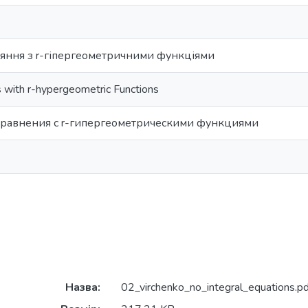
вняння з r-гіпергеометричними функціями
s with r-hypergeometric Functions
равнения с r-гипергеометрическими функциями
Назва:
02_virchenko_no_integral_equations.pd