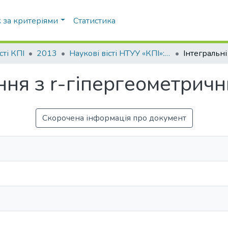
 за критеріями
Статистика
сті КПІ
2013
Наукові вісті НТУУ «КПІ»: науково-технічний журнал, № 4(90)
яння з r-гіпергеометрич
Скорочена інформація про документ