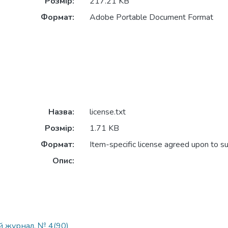
Розмір:
217.21 KB
Формат:
Adobe Portable Document Format
Назва:
license.txt
Розмір:
1.71 KB
Формат:
Item-specific license agreed upon to s
Опис:
ий журнал, № 4(90)