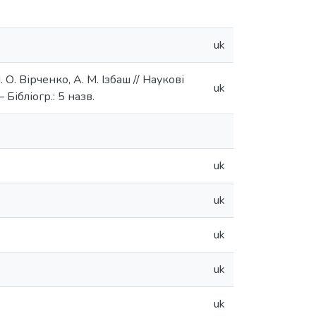
uk
О. Вірченко, А. М. Ізбаш // Наукові
uk
 Бібліогр.: 5 назв.
uk
uk
uk
uk
uk