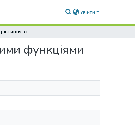
Увійти
Інтегральні рівняння з r-гіпергеометричними функціями
ними функціями