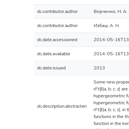
dc.contributor.author
Вирченко, Н. А.
dc.contributor.author
Избаш, А. Н.
dc.date.accessioned
2014-05-16T13
dc.date.available
2014-05-16T13
dc.date.issued
2013
Some new propertie
rFτβ(a, b; c; z) a
hypergeometric fun
hypergeometric fun
dc.description.abstracten
rFτβ(a, b; c; z), 
functions in the t
function in the ke