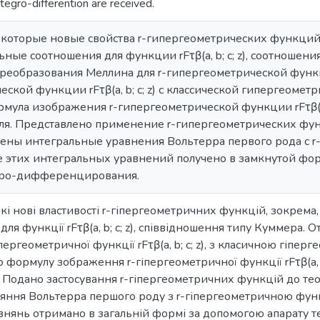
integro-differention are received.
которые новые свойства r-гипергеометрических функций, 
ые соотношения для функции rFτβ(a, b; c; z), соотношени
еобразования Меллина для r-гипергеометрической функции r
ской функции rFτβ(a, b; c; z) с классической гипергеометри
рмула изображения r-гипергеометрической функции rFτβ(a, 
я. Представлено применение r-гипергеометрических фу
ены интегральные уравнения Вольтерра первого рода с 
е этих интегральных уравнений получено в замкнутой фо
гро-дифференцирования.
і нові властивості r-гіпергеометричних функцій, зокрема
для функції rFτβ(a, b; c; z), співвідношення типу Куммера
пергеометричної функції rFτβ(a, b; c; z), з класичною гіпер
но формулу зображення r-гіпергеометричної функції rFτβ(a, b
. Подано застосування r-гіпергеометричних функцій до тео
няння Вольтерра першого роду з r-гіпергеометричною функ
внянь отримано в загальній формі за допомогою апарату те