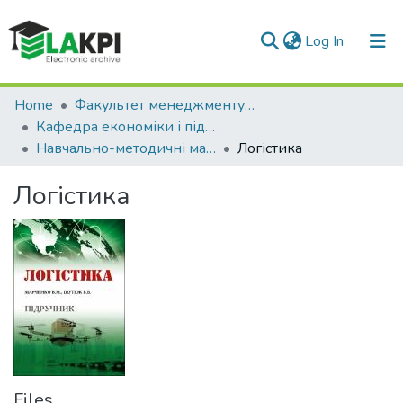
(current)
Log In
Communities & Collections
Home
Факультет менеджменту та маркетингу (ФММ)
Кафедра економіки і підприємництва (КЕП)
All of DSpace
Навчально-методичні матеріали (КЕП)
Логістика
Statistics
Логістика
Files