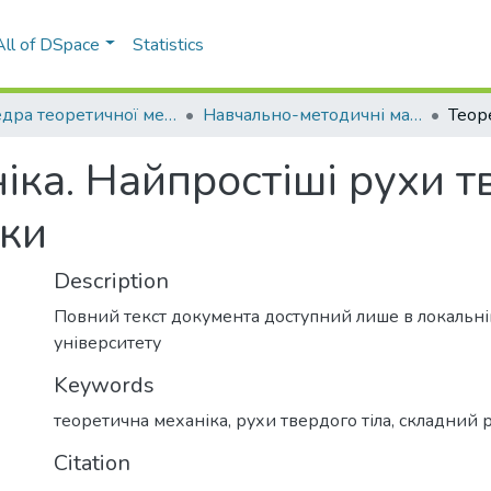
All of DSpace
Statistics
Кафедра теоретичної механіки
Навчально-методичні матеріали (КТМ)
ка. Найпростіші рухи тв
чки
Description
Повний текст документа доступний лише в локальн
університету
Keywords
теоретична механіка
,
рухи твердого тіла
,
складний р
Citation