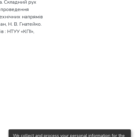
а. Складний рух
о проведення
технічних напрямів
фан, Н. В. Гнатейко.
їв : НТУУ «КПІ»,
We collect and process your personal information for the