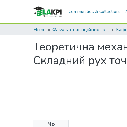
Communities & Collections
Home
Факультет авіаційних і космічних систем (ФАКС)
Теоретична механі
Складний рух то
No