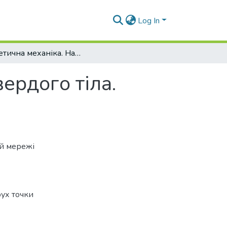
Log In
Теоретична механіка. Найпростіші рухи твердого тіла. Складний рух точки
ердого тіла.
ій мережі
ух точки